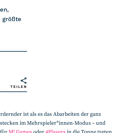
en,
e größte
TEILEN
rdernder ist als es das Abarbeiten der ganz
en stecken im Mehrspieler*innen-Modus – und
 für
M! Games
oder
4Players
in die Tonne treten,