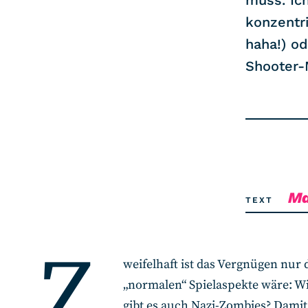
muss. Ic
konzentri
haha!) od
Shooter-
Ma
TEXT
Z
weifelhaft ist das Vergnügen nur 
„normalen“ Spielaspekte wäre: W
gibt es auch Nazi-Zombies? Dami