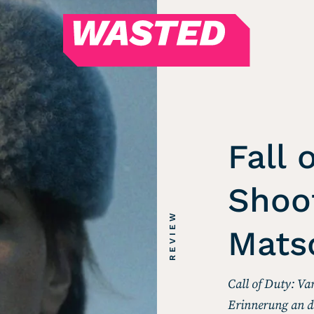
WASTED
Magazin
Hören
Alle Podcasts
Fall 
WASTED WEEKLY
Portfolio Royal
Shoot
Redebedarf
REVIEW
Last Game Standing
Mats
Top 5
Random
Call of Duty: Va
RSS-Feed
Erinnerung an di