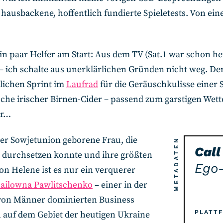
h hausbackene, hoffentlich fundierte Spieletests. Von e
h ein paar Helfer am Start: Aus dem TV (Sat.1 war schon he
– ich schalte aus unerklärlichen Gründen nicht weg. D
lichen Sprint im
Laufrad
für die Geräuschkulisse einer 
sche irischer Birnen-Cider – passend zum garstigen Wett
er…
der Sowjetunion geborene Frau, die
METADATEN
Call
 durchsetzen konnte und ihre größten
Ego
Von Helene ist es nur ein verquerer
ailowna Pawlitschenko
– einer in der
 von Männer dominierten Business
PLATT
h auf dem Gebiet der heutigen Ukraine