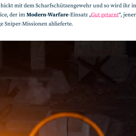
hickt mit dem Scharfschützengewehr und so wird ihr i
ice, der im
Modern-Warfare
-Einsatz „
Gut getarnt
“, jene
e Sniper-Missionen ablieferte.