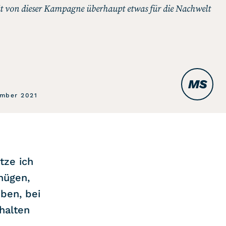
it von dieser Kampagne überhaupt etwas für die Nachwelt
MS
ember 2021
tze ich
nügen,
iben, bei
 halten