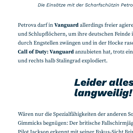
Die Einsätze mit der Scharfschützin Petro
Petrova darf in
Vanguard
allerdings freier agie
und Schlupflöchern, um ihre deutschen Feinde i
durch Engstellen zwängen und in der Hocke rasc
Call of Duty: Vanguard
anzubieten hat, trotz ei
und rechts halb Stalingrad explodiert.
Leider alle
langweilig!
Wären nur die Spezialfähigkeiten der anderen So
Gimmicks begnügen: Der britische Fallschirmjäg
Pilot Jackson erkennt mit seiner Fokus-Sicht Fei