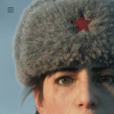
Über uns
Lesen
We’re WASTED
Alle Artikel
Unsere Autor*innen
Review
Kommentar
Analyse
Interview
Kolumne
Listicle
Newsletter