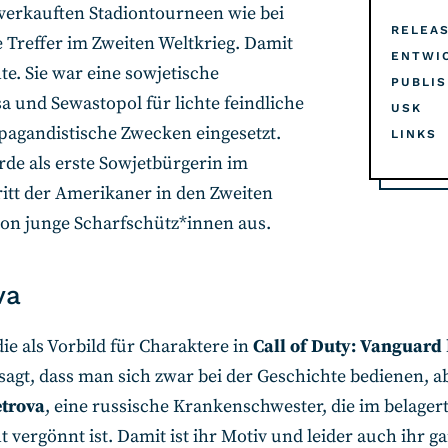
sverkauften Stadiontourneen wie bei
RELEA
e Treffer im Zweiten Weltkrieg. Damit
ENTWI
hte. Sie war eine sowjetische
PUBLI
a und Sewastopol für lichte feindliche
USK
pagandistische Zwecken eingesetzt.
LINKS
de als erste Sowjetbürgerin im
tt der Amerikaner in den Zweiten
nion junge Scharfschütz*innen aus.
va
ie als Vorbild für Charaktere in
Call of Duty: Vanguard
sagt, dass man sich zwar bei der Geschichte bedienen, ab
etrova
, eine russische Krankenschwester, die im belager
vergönnt ist. Damit ist ihr Motiv und leider auch ihr gan