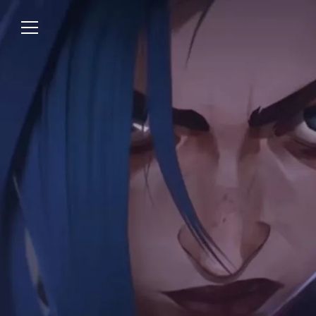
Über uns
Lesen
We’re WASTED
Alle Artikel
Unsere Autor*innen
Review
Kommentar
Analyse
Interview
Kolumne
Listicle
Newsletter