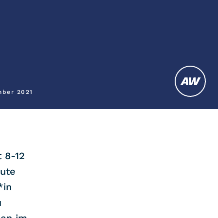
AW
mber 2021
t 8-12
nute
*in
u