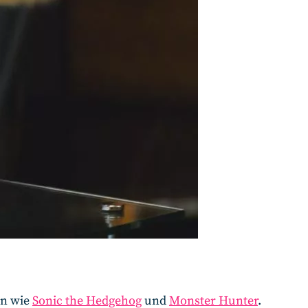
en wie
Sonic the Hedgehog
und
Monster Hunter
.