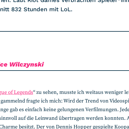
hen: Laut Riot Games verbrachten Spieler*in
nitt 832 Stunden mit LoL.
ice Wilczynski
gue of Legends
“ zu sehen, musste ich weitaus weniger lei
n gammelnd fragte ich mich: Wird der Trend von Videos
nge gab es einfach keine gelungenen Verfilmungen. Jeder
 sinnvoll auf die Leinwand übertragen werden konnten
Charme besitzt. Der von Dennis Hopper gespielte Koopa 