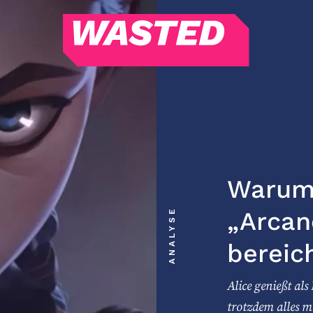
WASTED
Magazin
Hören
Alle Podcasts
WASTED WEEKLY
Portfolio Royal
Warum 
Redebedarf
ANALYSE
„Arcan
Last Game Standing
Top 5
bereic
Random
Alice genießt al
RSS-Feed
trotzdem alles 