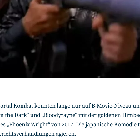
Mortal Kombat konnten lange nur auf B-Movie-Niveau u
n the Dark“ und „Bloodyrayne“ mit der goldenen Himbee
kes „Phoenix Wright“ von 2012. Die japanische Komödie t
erichtsverhandlungen agieren.