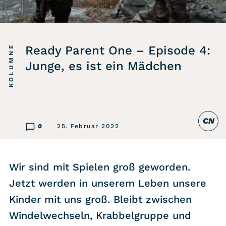
Listicle
Newsletter
KOLUMNE
Ready Parent One – Episode 4:
Junge, es ist ein Mädchen
Hören
Alle Podcasts
CN
WASTED WEEKLY
0
25. Februar 2022
Portfolio Royal
Redebedarf
Wir sind mit Spielen groß geworden.
Last Game Standing
Jetzt werden in unserem Leben unsere
Top 5
Kinder mit uns groß. Bleibt zwischen
Random
Windelwechseln, Krabbelgruppe und