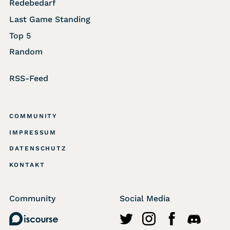
Redebedarf
Last Game Standing
Top 5
Random
RSS-Feed
COMMUNITY
IMPRESSUM
DATENSCHUTZ
KONTAKT
Community
Social Media
Discourse
http://twitter.com/wasted
https://www.instagr
https://www.fa
https://di