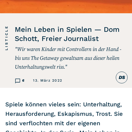
Listicle
Newsletter
LISTICLE
Mein Leben in Spielen — Dom
Schott, Freier Journalist
Hören
"Wir waren Kinder mit Controllern in der Hand -
Alle Podcasts
bis uns The Getaway gewaltsam aus dieser heilen
Unterhaltungswelt riss."
WASTED WEEKLY
DS
6
13. März 2022
Portfolio Royal
Redebedarf
Last Game Standing
Spiele können vieles sein: Unterhaltung,
Top 5
Herausforderung, Eskapismus, Trost. Sie
Random
sind verflochten mit der eigenen