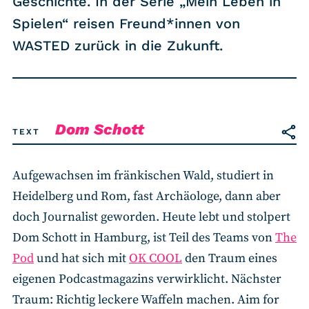
Geschichte. In der Serie „Mein Leben in
RSS-Feed
Spielen“ reisen Freund*innen von
WASTED zurück in die Zukunft.
COMMUNITY
IMPRESSUM
DATENSCHUTZ
KONTAKT
Dom Schott
TEXT
Aufgewachsen im fränkischen Wald, studiert in
Unterstützen
Heidelberg und Rom, fast Archäologe, dann aber
doch Journalist geworden. Heute lebt und stolpert
Dom Schott in Hamburg, ist Teil des Teams von
The
Pod
und hat sich mit
OK COOL
den Traum eines
eigenen Podcastmagazins verwirklicht. Nächster
Traum: Richtig leckere Waffeln machen. Aim for