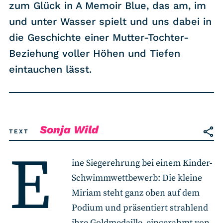
RSS-Feed
zum Glück in A Memoir Blue, das am, im
und unter Wasser spielt und uns dabei in
die Geschichte einer Mutter-Tochter-
COMMUNITY
Beziehung voller Höhen und Tiefen
IMPRESSUM
eintauchen lässt.
DATENSCHUTZ
KONTAKT
Sonja Wild
Unterstützen
TEXT
E
ine Siegerehrung bei einem Kinder-
Schwimmwettbewerb: Die kleine
Miriam steht ganz oben auf dem
Podium und präsentiert strahlend
ihre Goldmedaille, eingerahmt von