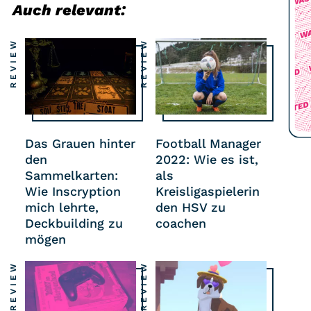
Auch relevant:
REVIEW
REVIEW
5,1
20 
80
0,0
7,5
-2
Das Grauen hinter
Football Manager
den
2022: Wie es ist,
Sammelkarten:
als
Wie Inscryption
Kreisligaspielerin
mich lehrte,
den HSV zu
Deckbuilding zu
coachen
mögen
REVIEW
REVIEW