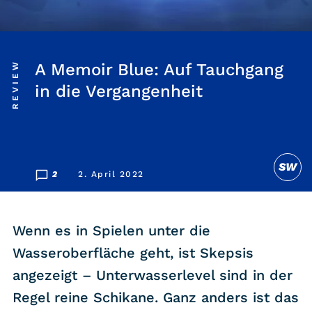
Listicle
Newsletter
REVIEW
A Memoir Blue: Auf Tauchgang
in die Vergangenheit
Hören
Alle Podcasts
SW
WASTED WEEKLY
2
2. April 2022
Portfolio Royal
Redebedarf
Wenn es in Spielen unter die
Last Game Standing
Wasseroberfläche geht, ist Skepsis
Top 5
angezeigt – Unterwasserlevel sind in der
Random
Regel reine Schikane. Ganz anders ist das