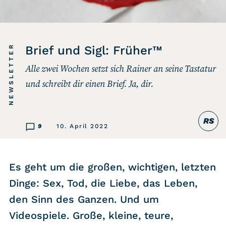
Listicle
Newsletter
NEWSLETTER
Brief und Sigl: Früher™
Alle zwei Wochen setzt sich Rainer an seine Tastatur
Hören
und schreibt dir einen Brief. Ja, dir.
Alle Podcasts
RS
WASTED WEEKLY
9
10. April 2022
Portfolio Royal
Redebedarf
Es geht um die großen, wichtigen, letzten
Last Game Standing
Dinge: Sex, Tod, die Liebe, das Leben,
Top 5
den Sinn des Ganzen. Und um
Random
Videospiele. Große, kleine, teure,