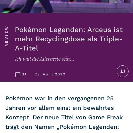
Listicle
Newsletter
REVIEW
Pokémon Legenden: Arceus ist
mehr Recyclingdose als Triple-
Hören
A-Titel
Alle Podcasts
Ich will die Allerbeste sein…
LI
WASTED WEEKLY
21
23. April 2022
Portfolio Royal
Redebedarf
Pokémon war in den vergangenen 25
Last Game Standing
Jahren vor allem eins: ein bewährtes
Top 5
Konzept. Der neue Titel von Game Freak
Random
trägt den Namen „Pokémon Legenden: