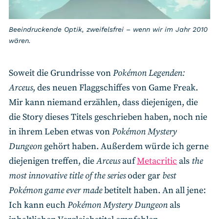
Beeindruckende Optik, zweifelsfrei – wenn wir im Jahr 2010
wären.
Soweit die Grundrisse von
Pokémon Legenden:
Arceus
, des neuen Flaggschiffes von Game Freak.
Mir kann niemand erzählen, dass diejenigen, die
die Story dieses Titels geschrieben haben, noch nie
in ihrem Leben etwas von
Pokémon Mystery
Dungeon
gehört haben. Außerdem würde ich gerne
diejenigen treffen, die
Arceus
auf
Metacritic
als
the
most innovative title of the series
oder gar
best
Pokémon game ever made
betitelt haben. An all jene:
Ich kann euch
Pokémon Mystery Dungeon
als