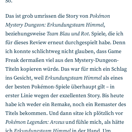
So.
Das ist grob umrissen die Story von
Pokémon
Mystery Dungeon: Erkundungsteam Himmel
,
beziehungsweise
Team Blau und Rot
. Spiele, die ich
für dieses Review erneut durchgespielt habe. Denn
ich konnte schlichtweg nicht glauben, dass Game
Freak dermaßen viel aus den Mystery-Dungeon-
Titeln kopieren würde. Das war für mich ein Schlag
ins Gesicht, weil
Erkundungsteam Himmel
als eines
der besten Pokémon-Spiele überhaupt gilt – in
erster Linie wegen der exzellenten Story. Bis heute
habe ich weder ein Remake, noch ein Remaster des
Titels bekommen. Und dann sitze ich plötzlich vor
Pokémon Legenden: Arceus
und fühle mich, als hätte
ich
Erkundungsteam Himmel
in der Hand. Um