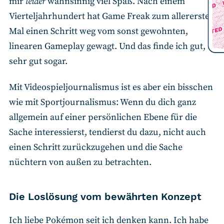
mir
leider
wahnsinnig viel Spaß. Nach einem
20 
50
Vierteljahrhundert hat Game Freak zum allerersten
0,2
Mal einen Schritt weg vom sonst gewohnten,
0
-14
linearen Gameplay gewagt. Und das finde ich gut,
sehr gut sogar.
Mit Videospieljournalismus ist es aber ein bisschen
wie mit Sportjournalismus: Wenn du dich ganz
allgemein auf einer persönlichen Ebene für die
Sache interessierst, tendierst du dazu, nicht auch
einen Schritt zurückzugehen und die Sache
nüchtern von außen zu betrachten.
Die Loslösung vom bewährten Konzept
Ich liebe Pokémon seit ich denken kann. Ich habe