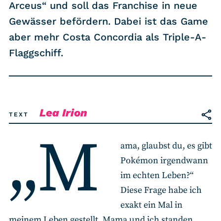
RSS-Feed
Arceus“ und soll das Franchise in neue
Gewässer befördern. Dabei ist das Game
aber mehr Costa Concordia als Triple-A-
COMMUNITY
Flaggschiff.
IMPRESSUM
DATENSCHUTZ
KONTAKT
Lea Irion
TEXT
Unterstützen
„M
ama, glaubst du, es gibt
Pokémon irgendwann
im echten Leben?“
Diese Frage habe ich
exakt ein Mal in
meinem Leben gestellt. Mama und ich standen