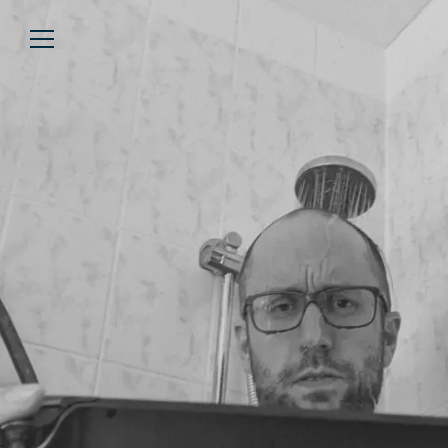
Über uns
Lesen
We’re WASTED
Alle Artikel
Unsere Autor*innen
Review
Kommentar
Analyse
Interview
Kolumne
Listicle
Newsletter