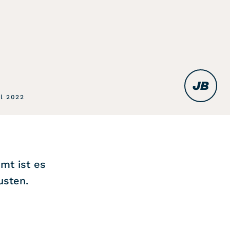
JB
il 2022
mt ist es
usten.