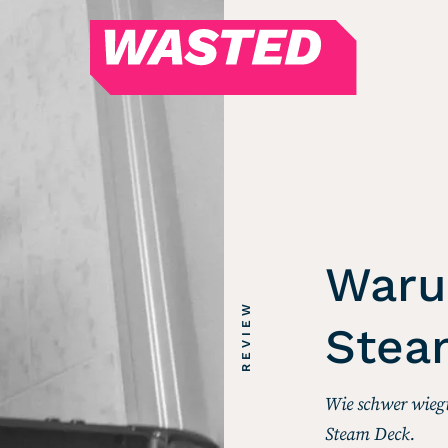
WASTED
Magazin
Hören
Alle Podcasts
WASTED WEEKLY
Portfolio Royal
Waru
Redebedarf
REVIEW
Last Game Standing
Stea
Top 5
Random
Wie schwer wiegt
RSS-Feed
Steam Deck.