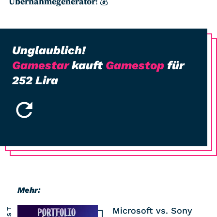
Übernahmegenerator
! 💰
Unglaublich
!
Gamestar
kauft
Gamestop
für
252
Lira
Mehr:
Microsoft vs. Sony