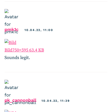
says:
pmk1c
10.04.22, 11:00
Bild
750×595 63.4 KB
Sounds legit.
says:
pk_cannonball
10.04.22, 11:39