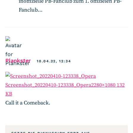
inoffizielle PB-Fanclub zum 1. offizielen PB-
Fanclub…
says:
Plankster
10.04.22, 12:34
Screenshot_20220410-123338_Opera
2280×1080 132
KB
Call it a Comeback.