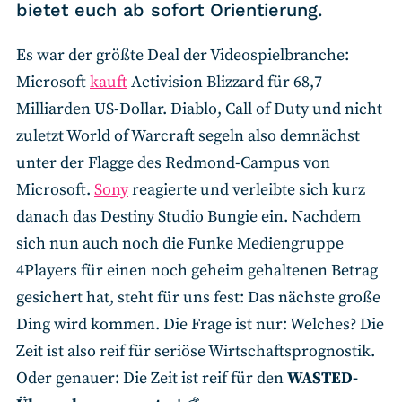
RSS-Feed
bietet euch ab sofort Orientierung.
Es war der größte Deal der Videospielbranche:
COMMUNITY
Microsoft
kauft
Activision Blizzard für 68,7
IMPRESSUM
Milliarden US-Dollar. Diablo, Call of Duty und nicht
DATENSCHUTZ
zuletzt World of Warcraft segeln also demnächst
KONTAKT
unter der Flagge des Redmond-Campus von
Microsoft.
Sony
reagierte und verleibte sich kurz
danach das Destiny Studio Bungie ein. Nachdem
Unterstützen
sich nun auch noch die Funke Mediengruppe
4Players für einen noch geheim gehaltenen Betrag
gesichert hat, steht für uns fest: Das nächste große
Ding wird kommen. Die Frage ist nur: Welches? Die
Zeit ist also reif für seriöse Wirtschaftsprognostik.
Oder genauer: Die Zeit ist reif für den
WASTED-