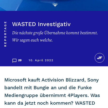
Listicle
Newsletter
REPORTAGE
WASTED Investigativ
Die nächste große Übernahme kommt bestimmt.
Hören
Wir sagen euch welche.
Alle Podcasts
JF
WASTED WEEKLY
29
10. April 2022
Portfolio Royal
Redebedarf
Microsoft kauft Activision Blizzard, Sony
Last Game Standing
bandelt mit Bungie an und die Funke
Top 5
Mediengruppe übernimmt 4Players. Was
Random
kann da jetzt noch kommen? WASTED