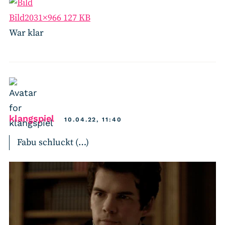
Bild
2031×966 127 KB
War klar
says:
klangspiel
10.04.22, 11:40
Fabu schluckt (…)