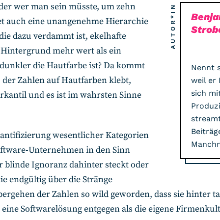
 oder wer man sein müsste, um zehn
AUTOR*IN
Benja
fnet auch eine unangenehme Hierarchie
Strob
ie dazu verdammt ist, ekelhafte
 Hintergrund mehr wert als ein
dunkler die Hautfarbe ist? Da kommt
Nennt 
der Zahlen auf Hautfarben klebt,
weil er
sich mi
kantil und es ist im wahrsten Sinne
Produzi
streamt
Beiträg
Quantifizierung wesentlicher Kategorien
Manchma
oftware-Unternehmen in den Sinn
 blinde Ignoranz dahinter steckt oder
ie endgültig über die Stränge
übergehen der Zahlen so wild geworden, dass sie hinter
 eine Softwarelösung entgegen als die eigene Firmenkult