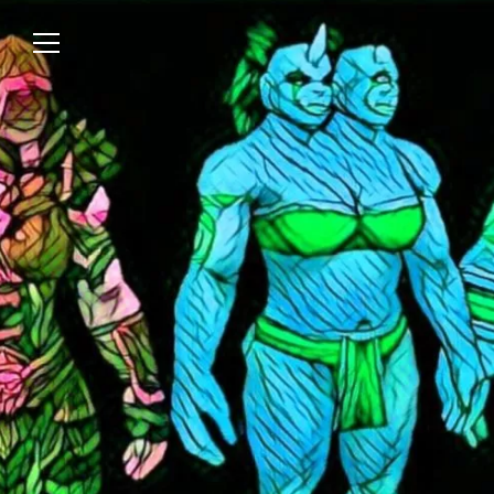
Über uns
Lesen
We’re WASTED
Alle Artikel
Unsere Autor*innen
Review
Kommentar
Analyse
Interview
Kolumne
Listicle
Newsletter