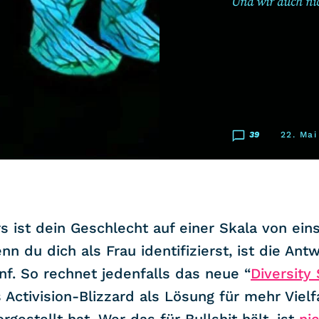
Und wir auch ni
39
22. Mai
s ist dein Geschlecht auf einer Skala von eins
n du dich als Frau identifizierst, ist die Ant
nf. So rechnet jedenfalls das neue “
Diversity
s Activision-Blizzard als Lösung für mehr Vielfa