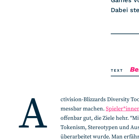
Games vor
Dabei ste
Be
TEXT
A
ctivision-Blizzards Diversity To
messbar machen.
Spieler*inne
offenbar gut, die Ziele hehr. 
Tokenism, Stereotypen und Aus
überarbeitet wurde. Man erfährt