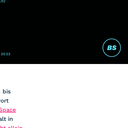
cht
BS
 2022
 bis
wort
 Space
lt in