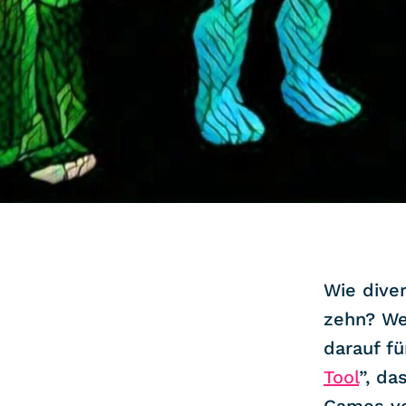
COMMUNITY
IMPRESSUM
DATENSCHUTZ
KONTAKT
Wie diver
zehn? Wen
darauf fü
Tool
”, da