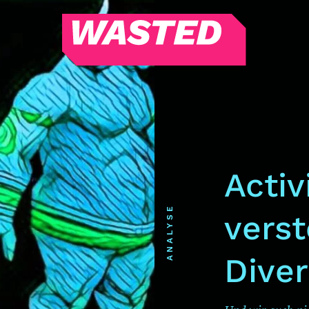
WASTED
Magazin
Hören
Alle Podcasts
WASTED WEEKLY
Activ
Portfolio Royal
Redebedarf
ANALYSE
verst
Last Game Standing
Top 5
Diver
Random
RSS-Feed