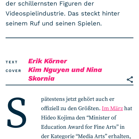
RSS-Feed
der schillernsten Figuren der
Videospielindustrie. Das steckt hinter
seinem Ruf und seinen Spielen.
COMMUNITY
IMPRESSUM
DATENSCHUTZ
KONTAKT
Erik Körner
TEXT
Kim Nguyen
und
Nina
COVER
Skornia
Unterstützen
S
pätestens jetzt gehört auch er
offiziell zu den Größten.
Im März
hat
Hideo Kojima den “Minister of
Education Award for Fine Arts” in
der Kategorie “Media Arts” erhalten,