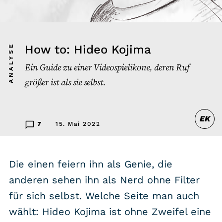
Listicle
Newsletter
ANALYSE
How to: Hideo Kojima
Ein Guide zu einer Videospielikone, deren Ruf
Hören
größer ist als sie selbst.
Alle Podcasts
EK
WASTED WEEKLY
7
15. Mai 2022
Portfolio Royal
Redebedarf
Die einen feiern ihn als Genie, die
Last Game Standing
anderen sehen ihn als Nerd ohne Filter
Top 5
für sich selbst. Welche Seite man auch
Random
wählt: Hideo Kojima ist ohne Zweifel eine