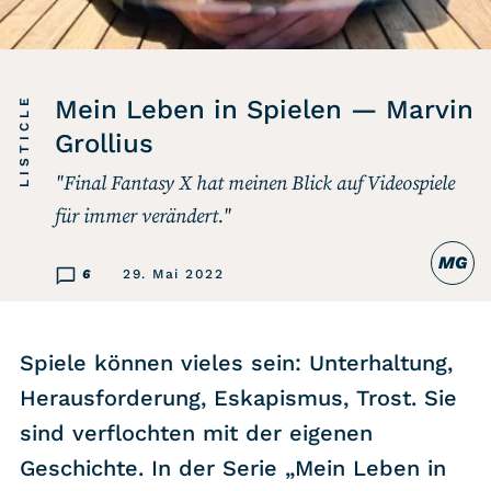
Listicle
Newsletter
LISTICLE
Mein Leben in Spielen — Marvin
Grollius
Hören
"Final Fantasy X hat meinen Blick auf Videospiele
Alle Podcasts
für immer verändert."
MG
WASTED WEEKLY
6
29. Mai 2022
Portfolio Royal
Redebedarf
Spiele können vieles sein: Unterhaltung,
Last Game Standing
Herausforderung, Eskapismus, Trost. Sie
Top 5
sind verflochten mit der eigenen
Random
Geschichte. In der Serie „Mein Leben in