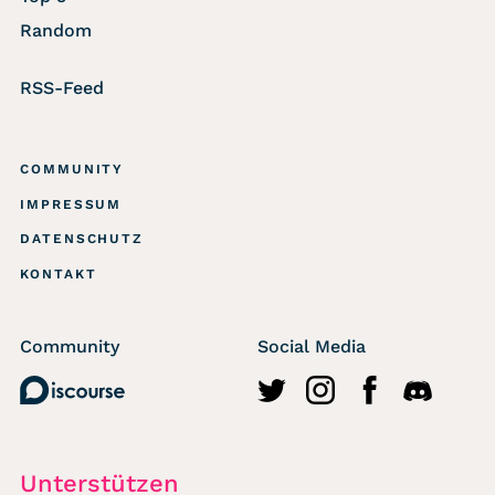
Random
RSS-Feed
COMMUNITY
IMPRESSUM
DATENSCHUTZ
KONTAKT
Community
Social Media
Discourse
http://twitter.com/wasted
https://www.instagr
https://www.fa
https://di
Unterstützen