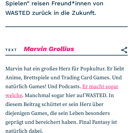
RSS-Feed
Spielen“ reisen Freund*innen von
WASTED zurück in die Zukunft.
COMMUNITY
IMPRESSUM
DATENSCHUTZ
Marvin Grollius
TEXT
KONTAKT
Marvin hat ein großes Herz für Popkultur. Er liebt
Unterstützen
Anime, Brettspiele und Trading Card Games. Und
natürlich Games! Und Podcasts.
Er macht sogar
welche
. Manchmal sogar hier auf WASTED. In
diesem Beitrag schüttet er sein Herz über
diejenigen Games, die sein Leben besonders
geprägt und bereichert haben. Final Fantasy ist
natürlich dabei.