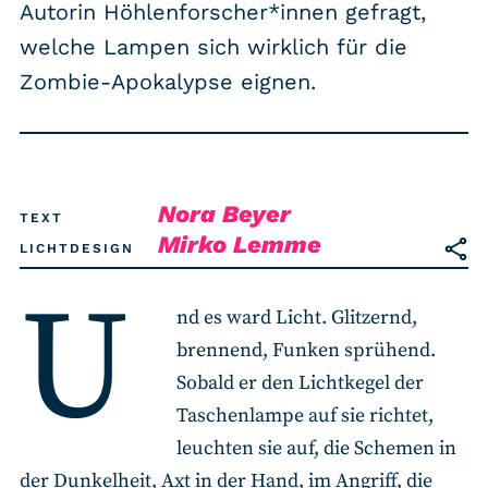
RSS-Feed
Autorin Höhlenforscher*innen gefragt,
welche Lampen sich wirklich für die
Zombie-Apokalypse eignen.
COMMUNITY
IMPRESSUM
DATENSCHUTZ
KONTAKT
Nora Beyer
TEXT
Mirko Lemme
LICHTDESIGN
Unterstützen
U
nd es ward Licht. Glitzernd,
brennend, Funken sprühend.
Sobald er den Lichtkegel der
Taschenlampe auf sie richtet,
leuchten sie auf, die Schemen in
der Dunkelheit, Axt in der Hand, im Angriff, die