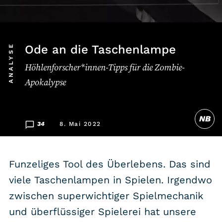
Listicle
Newsletter
ANALYSE
Ode an die Taschenlampe
Höhlenforscher*innen-Tipps für die Zombie-
Hören
Apokalypse
Alle Podcasts
NB
WASTED WEEKLY
34
8. Mai 2022
Portfolio Royal
Redebedarf
Funzeliges Tool des Überlebens. Das sind
Last Game Standing
viele Taschenlampen in Spielen. Irgendwo
Top 5
zwischen superwichtiger Spielmechanik
Random
und überflüssiger Spielerei hat unsere