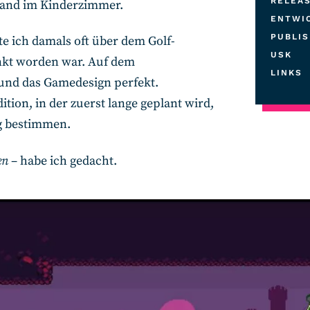
RELEA
nwand im Kinderzimmer.
ENTWI
PUBLI
e ich damals oft über dem Golf-
USK
enkt worden war. Auf dem
LINKS
und das Gamedesign perfekt.
ion, in der zuerst lange geplant wird,
g bestimmen.
en
– habe ich gedacht.