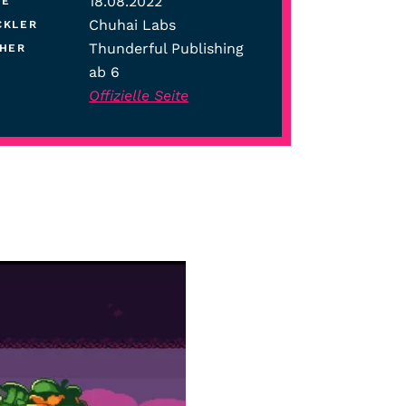
18.08.2022
SE
Chuhai Labs
CKLER
Thunderful Publishing
SHER
ab 6
Offizielle Seite