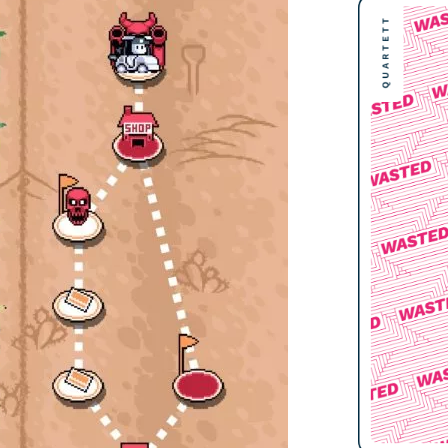
QUARTETT
7,15 m
48 bar
72%
0,2 Doom
4,7
-15