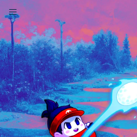
Über uns
Lesen
We’re WASTED
Alle Artikel
Unsere Autor*innen
Review
Kommentar
Analyse
Interview
Kolumne
Listicle
Newsletter