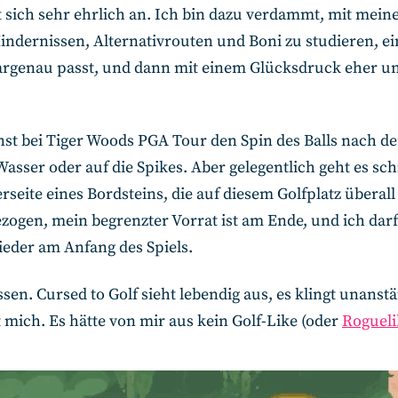
t sich sehr ehrlich an. Ich bin dazu verdammt, mit me
ndernissen, Alternativrouten und Boni zu studieren, ein
haargenau passt, und dann mit einem Glücksdruck eher 
nst bei Tiger Woods PGA Tour den Spin des Balls nach de
 Wasser oder auf die Spikes. Aber gelegentlich geht es sc
seite eines Bordsteins, die auf diesem Golfplatz überall l
zogen, mein begrenzter Vorrat ist am Ende, und ich darf n
ieder am Anfang des Spiels.
en. Cursed to Golf sieht lebendig aus, es klingt unanstän
t mich. Es hätte von mir aus kein Golf-Like (oder
Rogueli