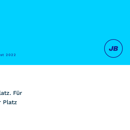
JB
ust 2022
atz. Für
r Platz