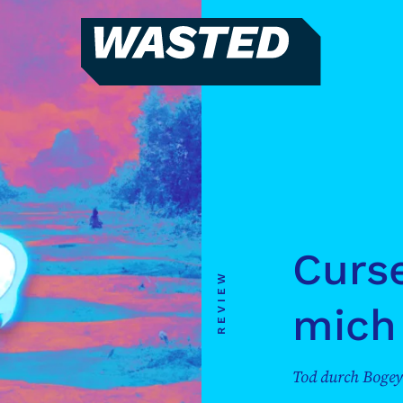
WASTED
Magazin
Hören
Alle Podcasts
WASTED WEEKLY
Portfolio Royal
Curse
Redebedarf
REVIEW
Last Game Standing
mich 
Top 5
Random
Tod durch Bogey
RSS-Feed