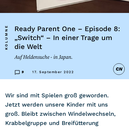
Listicle
Newsletter
KOLUMNE
Ready Parent One – Episode 8:
„Switch“ – In einer Trage um
Hören
die Welt
Alle Podcasts
Auf Heldensuche - in Japan.
CN
WASTED WEEKLY
9
17. September 2022
Portfolio Royal
Redebedarf
Wir sind mit Spielen groß geworden.
Last Game Standing
Jetzt werden unsere Kinder mit uns
Top 5
groß. Bleibt zwischen Windelwechseln,
Random
Krabbelgruppe und Breifütterung