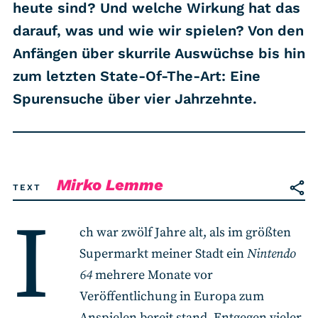
RSS-Feed
heute sind? Und welche Wirkung hat das
darauf, was und wie wir spielen? Von den
Anfängen über skurrile Auswüchse bis hin
COMMUNITY
zum letzten State-Of-The-Art: Eine
IMPRESSUM
Spurensuche über vier Jahrzehnte.
DATENSCHUTZ
KONTAKT
Mirko Lemme
Unterstützen
TEXT
I
ch war zwölf Jahre alt, als im größten
Supermarkt meiner Stadt ein
Nintendo
64
mehrere Monate vor
Veröffentlichung in Europa zum
Anspielen bereit stand. Entgegen vieler