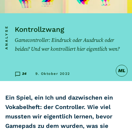
Listicle
Newsletter
ANALYSE
Kontrollzwang
Gamecontroller: Eindruck oder Ausdruck oder
Hören
beides? Und wer kontrolliert hier eigentlich wen?
Alle Podcasts
ML
WASTED WEEKLY
24
9. Oktober 2022
Portfolio Royal
Redebedarf
Ein Spiel, ein Ich und dazwischen ein
Last Game Standing
Vokabelheft: der Controller. Wie viel
Top 5
mussten wir eigentlich lernen, bevor
Random
Gamepads zu dem wurden, was sie