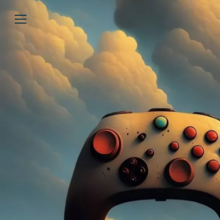
Über uns
Lesen
We’re WASTED
Alle Artikel
Unsere Autor*innen
Review
Kommentar
Analyse
Interview
Kolumne
Listicle
Newsletter