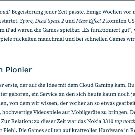
loud!
-Begeisterung jener Zeit passte. Einige Wochen vor
estartet.
Spore
,
Dead Space 2
und
Mass Effect 2
konnten US-
 iPad waren die Games spielbar. „Es funktioniert gut“, 
e Spiele ruckelten manchmal und bei schnellen Games wir
m Pionier
der erste, der auf die Idee mit dem Cloud Gaming kam. R
ster geboren, ein Service an den sich heute kaum noch j
n, von dem wir wissen, der vorher an so etwas gearbeite
, hochwertige Videospiele auf Mobilgeräte zu bringen. 
 Zur Relation: zu dieser Zeit war das Nokia 3310
top notc
t Piehl. Die Games sollten auf kraftvoller Hardware in R