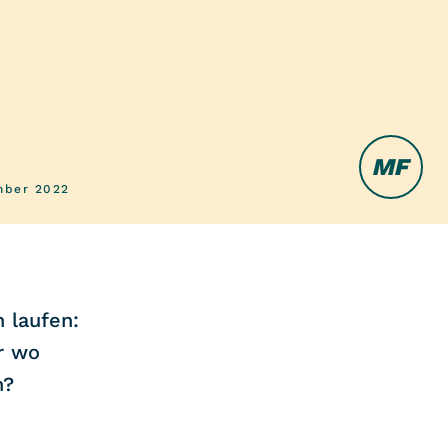
MF
mber 2022
 laufen:
r wo
n?