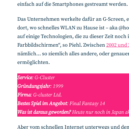
einfach auf die Smartphones gestreamt werden.
Das Unternehmen werkelte dafür an G-Screen, ei
dort, wo schnelles WLAN zu Hause ist – aka @hom
auf einige Technologien, die zu dieser Zeit noc
Farbbildschirmen“, so Piehl. Zwischen
2002 und 
nämlich… so ziemlich alles andere, oder genauer
ermöglichten.
Service
: G-Cluster
Gründungsjahr
: 1999
Firma
: G-cluster Ltd.
Bestes Spiel im Angebot
: Final Fantasy 14
Was ist daraus geworden?
Heute nur noch in Japan a
Aber vom schnellen Internet unterwegs und den