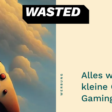
WASTED
Magazin
Hören
Alle Podcasts
WASTED WEEKLY
Portfolio Royal
Redebedarf
Alles 
WERBUNG
Last Game Standing
kleine
Top 5
Random
Gamin
RSS-Feed