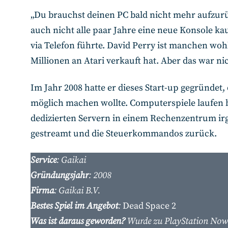
„Du brauchst deinen PC bald nicht mehr aufzurü
auch nicht alle paar Jahre eine neue Konsole ka
via Telefon führte. David Perry ist manchen woh
Millionen an Atari verkauft hat. Aber das war n
Im Jahr 2008 hatte er dieses Start-up gegründet
möglich machen wollte. Computerspiele laufen 
dedizierten Servern in einem Rechenzentrum ir
gestreamt und die Steuerkommandos zurück.
Service
: Gaikai
Gründungsjahr
: 2008
Firma
: Gaikai B.V.
Bestes Spiel im Angebot
:
Dead Space 2
Was ist daraus geworden?
Wurde zu PlayStation Now