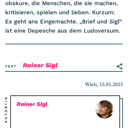
RSS-Feed
obskure, die Menschen, die sie machen,
kritisieren, spielen und lieben. Kurzum:
Es geht ans Eingemachte. „Brief und Sigl“
COMMUNITY
ist eine Depesche aus dem Ludoversum.
IMPRESSUM
DATENSCHUTZ
KONTAKT
Rainer Sigl
TEXT
Unterstützen
Wien, 15.01.2023
AUTOR*IN
Rainer Sigl