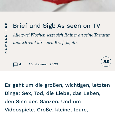
Listicle
Newsletter
NEWSLETTER
Brief und Sigl: As seen on TV
Alle zwei Wochen setzt sich Rainer an seine Tastatur
Hören
und schreibt dir einen Brief. Ja, dir.
Alle Podcasts
RS
WASTED WEEKLY
4
15. Januar 2023
Portfolio Royal
Redebedarf
Es geht um die großen, wichtigen, letzten
Last Game Standing
Dinge: Sex, Tod, die Liebe, das Leben,
Top 5
den Sinn des Ganzen. Und um
Random
Videospiele. Große, kleine, teure,