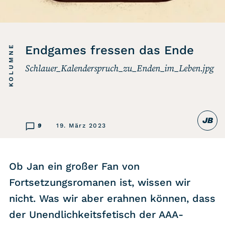
Listicle
Newsletter
KOLUMNE
Endgames fressen das Ende
Schlauer_Kalenderspruch_zu_Enden_im_Leben.jpg
Hören
Alle Podcasts
JB
WASTED WEEKLY
9
19. März 2023
Portfolio Royal
Redebedarf
Ob Jan ein großer Fan von
Last Game Standing
Fortsetzungsromanen ist, wissen wir
Top 5
nicht. Was wir aber erahnen können, dass
Random
der Unendlichkeitsfetisch der AAA-