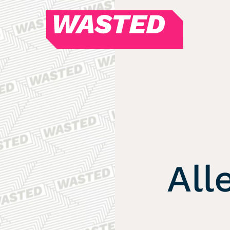
WASTED
Magazin
Hören
Alle Podcasts
WASTED WEEKLY
Portfolio Royal
Redebedarf
All
Last Game Standing
Top 5
Random
RSS-Feed