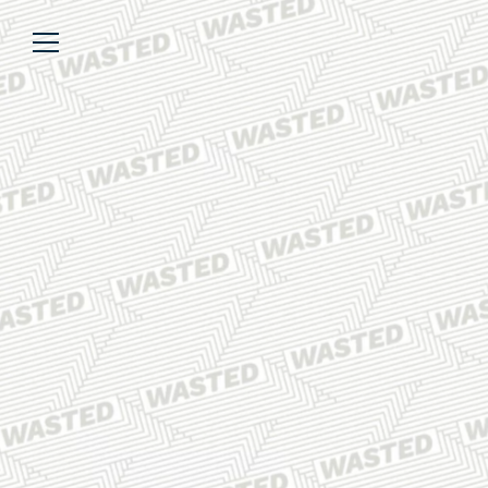
Über uns
Lesen
We’re WASTED
Alle Artikel
Unsere Autor*innen
Review
Kommentar
Analyse
Interview
Kolumne
Listicle
Newsletter