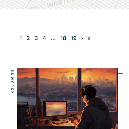
COMMUNITY
IMPRESSUM
DATENSCHUTZ
1
2
3
4
…
18
19
›
»
KONTAKT
KOLUMNE