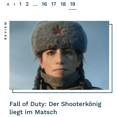
«
‹
1
2
…
16
17
18
19
Listicle
Newsletter
REVIEW
Hören
Alle Podcasts
WASTED WEEKLY
Portfolio Royal
Redebedarf
Last Game Standing
Top 5
Fall of Duty: Der Shooterkönig
Random
liegt im Matsch