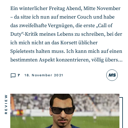
RSS-Feed
Ein winterlicher Freitag Abend, Mitte November
– da sitze ich nun auf meiner Couch und habe
COMMUNITY
das zweifelhafte Vergnügen, die erste „Call of
IMPRESSUM
Duty“-Kritik meines Lebens zu schreiben, bei der
DATENSCHUTZ
ich mich nicht an das Korsett üblicher
Spieletests halten muss. Ich kann mich auf einen
KONTAKT
bestimmten Aspekt konzentrieren, völlig übers…
Unterstützen
MS
7
18. November 2021
REVIEW