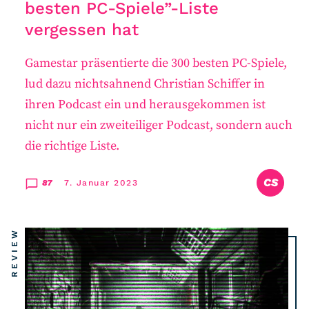
RSS-Feed
besten PC-Spiele”-Liste
vergessen hat
COMMUNITY
Gamestar präsentierte die 300 besten PC-Spiele,
IMPRESSUM
lud dazu nichtsahnend Christian Schiffer in
DATENSCHUTZ
ihren Podcast ein und herausgekommen ist
KONTAKT
nicht nur ein zweiteiliger Podcast, sondern auch
die richtige Liste.
Unterstützen
CS
87
7. Januar 2023
REVIEW