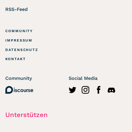
RSS-Feed
COMMUNITY
IMPRESSUM
DATENSCHUTZ
KONTAKT
Community
Social Media
Discourse
http://twitter.com/wasted
https://www.instagr
https://www.fa
https://di
Unterstützen