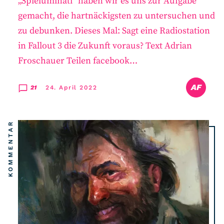
„Spieluminati“ haben wir es uns zur Aufgabe
gemacht, die hartnäckigsten zu untersuchen und
zu debunken. Dieses Mal: Sagt eine Radiostation
in Fallout 3 die Zukunft voraus? Text Adrian
Froschauer Teilen facebook…
AF
21
24. April 2022
KOMMENTAR