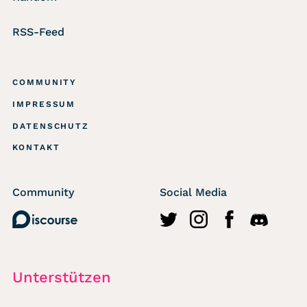
RSS-Feed
COMMUNITY
IMPRESSUM
DATENSCHUTZ
KONTAKT
Community
Social Media
Discourse
http://twitter.com/wasted
https://www.instagr
https://www.fa
https://di
Unterstützen