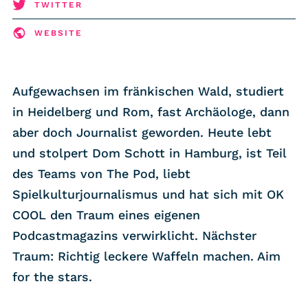
RSS-Feed
TWITTER
WEBSITE
COMMUNITY
IMPRESSUM
Aufgewachsen im fränkischen Wald, studiert
DATENSCHUTZ
in Heidelberg und Rom, fast Archäologe, dann
KONTAKT
aber doch Journalist geworden. Heute lebt
und stolpert Dom Schott in Hamburg, ist Teil
des Teams von The Pod, liebt
Unterstützen
Spielkulturjournalismus und hat sich mit OK
COOL den Traum eines eigenen
Podcastmagazins verwirklicht. Nächster
Traum: Richtig leckere Waffeln machen. Aim
for the stars.