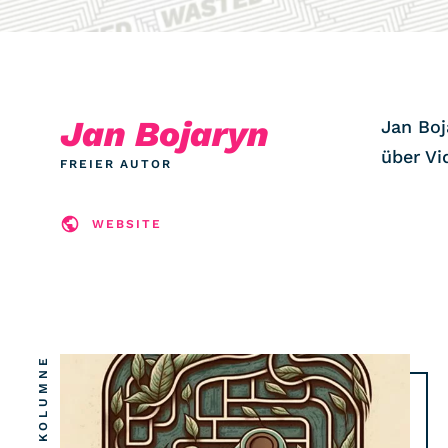
COMMUNITY
IMPRESSUM
Jan Bojaryn
DATENSCHUTZ
Jan Boj
KONTAKT
über Vi
FREIER AUTOR
WEBSITE
KOLUMNE