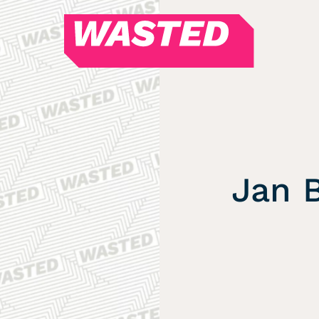
WASTED
Magazin
Hören
Alle Podcasts
WASTED WEEKLY
Jan 
Portfolio Royal
Redebedarf
Last Game Standing
Top 5
Random
RSS-Feed