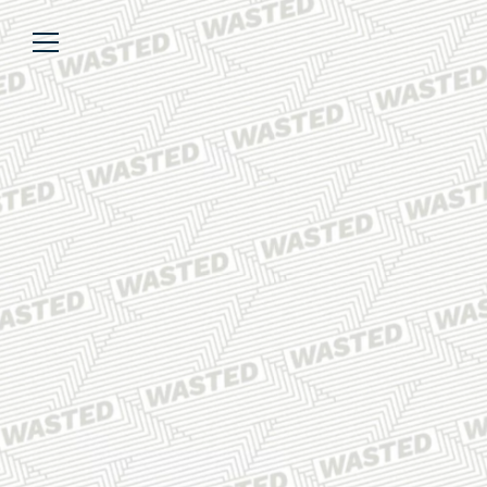
Über uns
Lesen
We’re WASTED
Alle Artikel
Unsere Autor*innen
Review
Kommentar
Analyse
Interview
Kolumne
Listicle
Newsletter