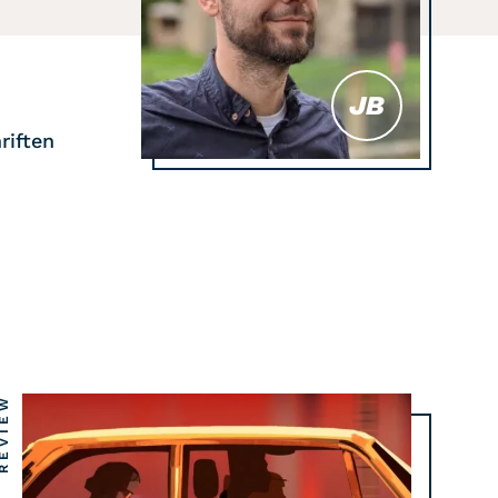
JB
riften
EVIEW