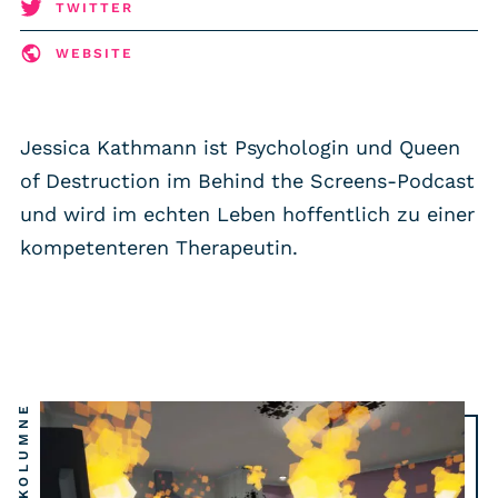
RSS-Feed
TWITTER
WEBSITE
COMMUNITY
IMPRESSUM
Jessica Kathmann ist Psychologin und Queen
DATENSCHUTZ
of Destruction im Behind the Screens-Podcast
KONTAKT
und wird im echten Leben hoffentlich zu einer
kompetenteren Therapeutin.
Unterstützen
KOLUMNE