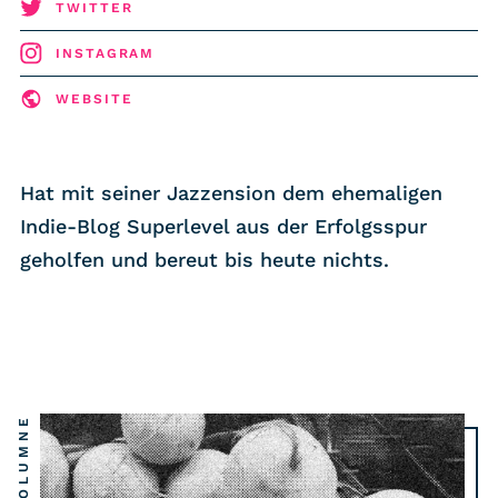
RSS-Feed
TWITTER
INSTAGRAM
COMMUNITY
WEBSITE
IMPRESSUM
DATENSCHUTZ
Hat mit seiner Jazzension dem ehemaligen
KONTAKT
Indie-Blog Superlevel aus der Erfolgsspur
geholfen und bereut bis heute nichts.
Unterstützen
KOLUMNE