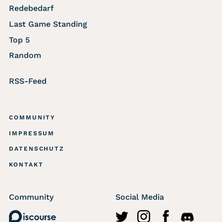
Redebedarf
Last Game Standing
Top 5
Random
RSS-Feed
COMMUNITY
IMPRESSUM
DATENSCHUTZ
KONTAKT
Community
Social Media
Discourse
http://twitter.com/wasted
https://www.instagr
https://www.fa
https://di