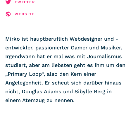
RSS-Feed
TWITTER
WEBSITE
COMMUNITY
IMPRESSUM
Mirko ist hauptberuflich Webdesigner und -
DATENSCHUTZ
entwickler, passionierter Gamer und Musiker.
KONTAKT
Irgendwann hat er mal was mit Journalismus
studiert, aber am liebsten geht es ihm um den
„Primary Loop“, also den Kern einer
Unterstützen
Angelegenheit. Er scheut sich darüber hinaus
nicht, Douglas Adams und Sibylle Berg in
einem Atemzug zu nennen.