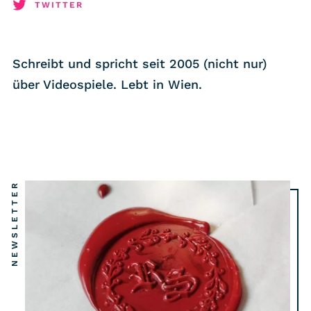
RSS-Feed
TWITTER
COMMUNITY
Schreibt und spricht seit 2005 (nicht nur)
IMPRESSUM
über Videospiele. Lebt in Wien.
DATENSCHUTZ
KONTAKT
Unterstützen
NEWSLETTER