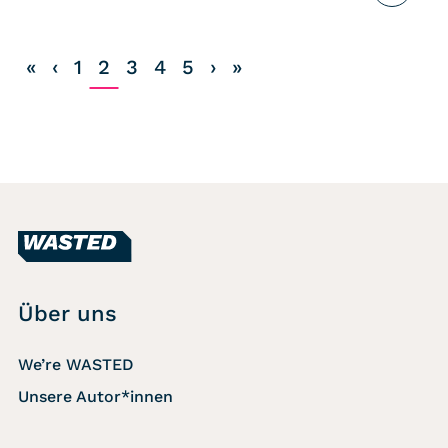
«
‹
1
2
3
4
5
›
»
Über uns
We’re WASTED
Unsere Autor*innen