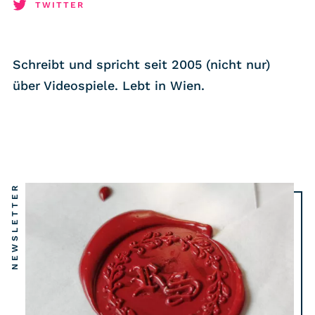
RSS-Feed
TWITTER
COMMUNITY
Schreibt und spricht seit 2005 (nicht nur)
IMPRESSUM
über Videospiele. Lebt in Wien.
DATENSCHUTZ
KONTAKT
Unterstützen
NEWSLETTER