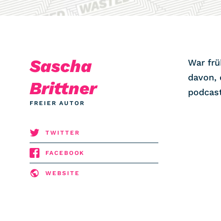
COMMUNITY
IMPRESSUM
Sascha
DATENSCHUTZ
War frü
KONTAKT
davon, 
Brittner
podcas
FREIER AUTOR
TWITTER
FACEBOOK
WEBSITE