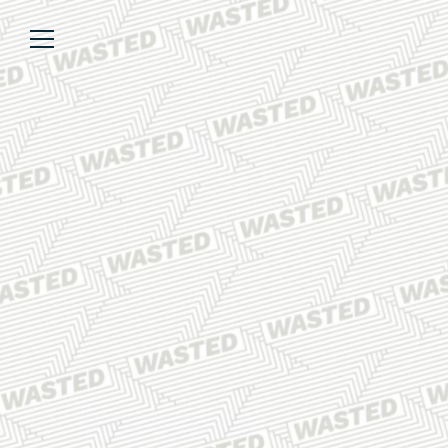
Über uns
Lesen
We’re WASTED
Alle Artikel
Unsere Autor*innen
Review
Kommentar
Analyse
Interview
Kolumne
Listicle
Newsletter