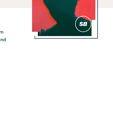
SB
em
und