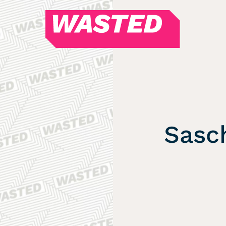
WASTED
Magazin
Hören
Alle Podcasts
WASTED WEEKLY
Sasch
Portfolio Royal
Redebedarf
Last Game Standing
Top 5
Random
RSS-Feed