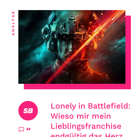
ANALYSE
Lonely in Battlefield:
SB
Wieso mir mein
Lieblingsfranchise
34
endgültig das Herz