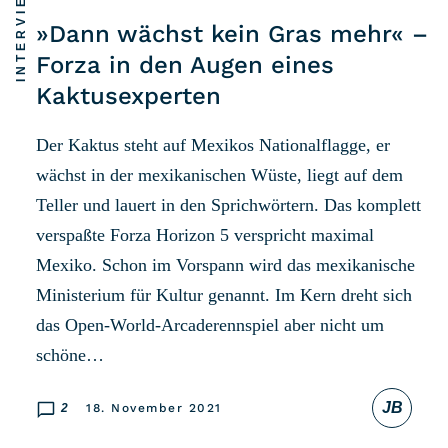
INTERVIEW
RSS-Feed
»Dann wächst kein Gras mehr« –
Forza in den Augen eines
COMMUNITY
Kaktusexperten
IMPRESSUM
Der Kaktus steht auf Mexikos Nationalflagge, er
DATENSCHUTZ
wächst in der mexikanischen Wüste, liegt auf dem
KONTAKT
Teller und lauert in den Sprichwörtern. Das komplett
verspaßte Forza Horizon 5 verspricht maximal
Unterstützen
Mexiko. Schon im Vorspann wird das mexikanische
Ministerium für Kultur genannt. Im Kern dreht sich
das Open-World-Arcaderennspiel aber nicht um
schöne…
JB
2
18. November 2021