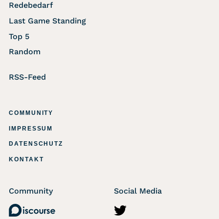
Redebedarf
Last Game Standing
Top 5
Random
RSS-Feed
COMMUNITY
IMPRESSUM
DATENSCHUTZ
KONTAKT
Community
Social Media
Discourse
http://twitter.com/wasted_ma
https://www.instagram
https://www.fac
https://di