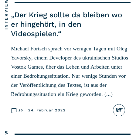
INTERVIEW
Listicle
„Der Krieg sollte da bleiben wo
er hingehört, in den
Newsletter
Videospielen.“
Hören
Michael Förtsch sprach vor wenigen Tagen mit Oleg
Yavorsky, einem Developer des ukrainischen Studios
Alle Podcasts
Vostok Games, über das Leben und Arbeiten unter
einer Bedrohungssituation. Nur wenige Stunden vor
WASTED WEEKLY
der Veröffentlichung des Textes, ist aus der
Portfolio Royal
Bedrohungssituation ein Krieg geworden. (...)
Redebedarf
Last Game Standing
MF
16
24. Februar 2022
Top 5
Random