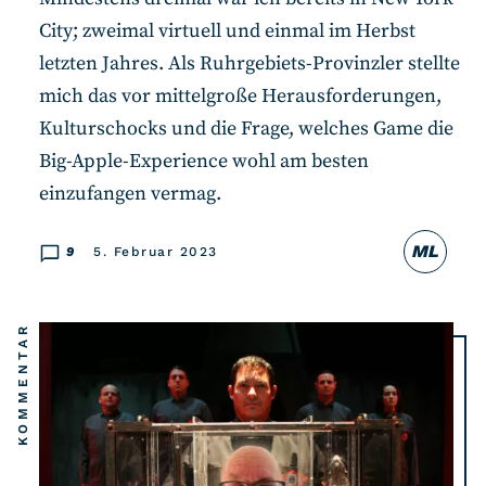
RSS-Feed
City; zweimal virtuell und einmal im Herbst
letzten Jahres. Als Ruhrgebiets-Provinzler stellte
COMMUNITY
mich das vor mittelgroße Herausforderungen,
IMPRESSUM
Kulturschocks und die Frage, welches Game die
DATENSCHUTZ
Big-Apple-Experience wohl am besten
einzufangen vermag.
KONTAKT
ML
9
5. Februar 2023
Unterstützen
KOMMENTAR