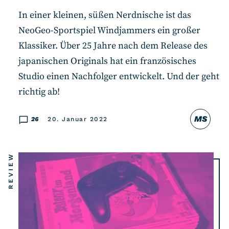
RSS-Feed
In einer kleinen, süßen Nerdnische ist das
NeoGeo-Sportspiel Windjammers ein großer
COMMUNITY
Klassiker. Über 25 Jahre nach dem Release des
IMPRESSUM
japanischen Originals hat ein französisches
DATENSCHUTZ
Studio einen Nachfolger entwickelt. Und der geht
richtig ab!
KONTAKT
MS
26
20. Januar 2022
Unterstützen
REVIEW