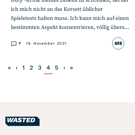
Duty“-Kritik meines Lebens zu schreiben, bei der
ich mich nicht an das Korsett üblicher
Spieletests halten muss. Ich kann mich auf einen
bestimmten Aspekt konzentrieren, völlig übers…
MS
7
18. November 2021
«
‹
1
2
3
4
5
›
»