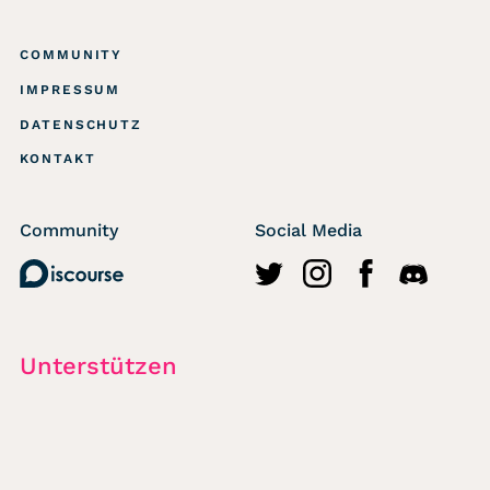
COMMUNITY
IMPRESSUM
DATENSCHUTZ
KONTAKT
Community
Social Media
Discourse
http://twitter.com/wasted
https://www.instagr
https://www.fa
https://di
Unterstützen