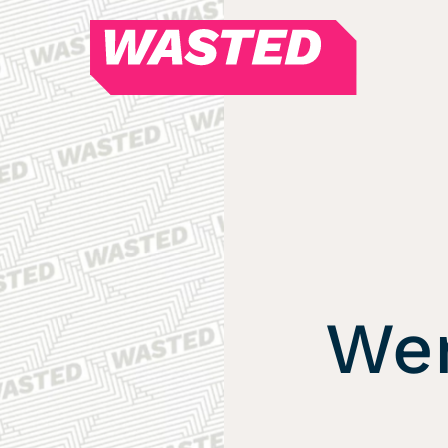
WASTED
Magazin
Hören
Alle Podcasts
WASTED WEEKLY
Portfolio Royal
Redebedarf
We
Last Game Standing
Top 5
Random
RSS-Feed