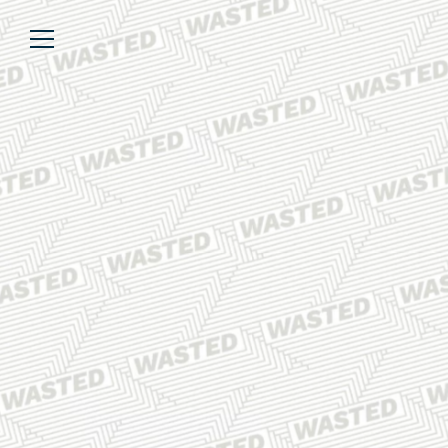
Über uns
Lesen
We’re WASTED
Alle Artikel
Unsere Autor*innen
Review
Kommentar
Analyse
Interview
Kolumne
Listicle
Newsletter