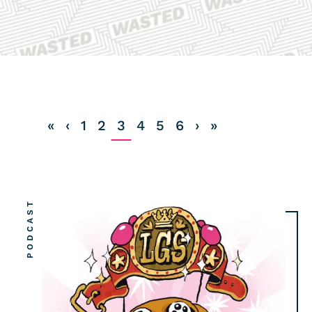
COMMUNITY
IMPRESSUM
DATENSCHUTZ
KONTAKT
«
‹
1
2
3
4
5
6
›
»
PODCAST