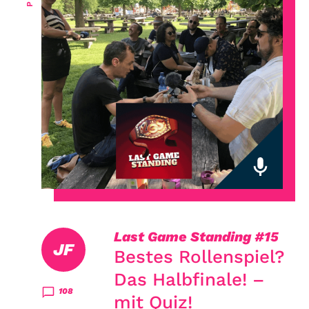
Last Game Standing
#15
JF
Bestes Rollenspiel?
Das Halbfinale! –
108
mit Quiz!