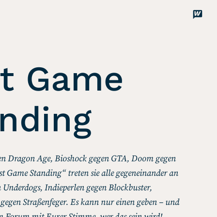
Disco
Unterstützen
st Game
nding
en Dragon Age, Bioshock gegen GTA, Doom gegen
ast Game Standing“ treten sie alle gegeneinander an
n Underdogs, Indieperlen gegen Blockbuster,
e gegen Straßenfeger. Es kann nur einen geben – und
im Forum mit Eurer Stimme, wer das sein wird!