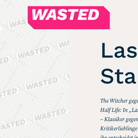
WASTED
Magazin
Hören
La
Alle Podcasts
Sta
WASTED WEEKLY
Portfolio Royal
Redebedarf
Last Game Standing
The Witcher geg
Top 5
Half Life: In „L
Random
– Klassiker gege
Kritikerliebling
RSS-Feed
ihr entscheidet 