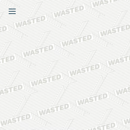
Über uns
Lesen
We’re WASTED
Alle Artikel
Unsere Autor*innen
Review
Kommentar
Analyse
Interview
Kolumne
Listicle
Newsletter