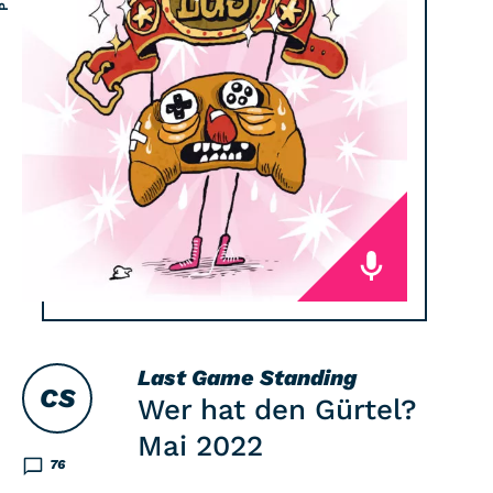
Last Game Standing
CS
Wer hat den Gürtel?
Mai 2022
76