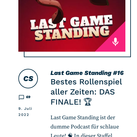
Last Game Standing
#16
CS
Bestes Rollenspiel
aller Zeiten: DAS
69
FINALE! 🏆
9. Juli
2022
Last Game Standing ist der
dumme Podcast für schlaue
Leute! 🧠 In dieser Staffel