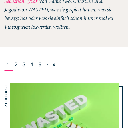
Sebastian Tyzak
von Game Two, Christian und
Listicle
Jagodavon WASTED, was sie gespielt haben, was sie
bewegt hat oder was sie einfach schon immer mal zu
Newsletter
Videospielen loswerden wollten.
Hören
Alle Podcasts
1
2
3
4
5
›
»
WASTED WEEKLY
Portfolio Royal
PODCAST
Redebedarf
Last Game Standing
Top 5
Random