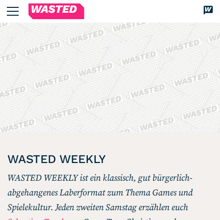
WASTED
Dis
Magazin
Über uns
We’re WASTED
Unsere Autor*innen
Lesen
Alle Artikel
Review
WASTED WEEKLY
Kommentar
WASTED WEEKLY ist ein klassisch, gut bürgerlich-
Analyse
abgehangenes Laberformat zum Thema Games und
Interview
Spielekultur. Jeden zweiten Samstag erzählen euch
Kolumne