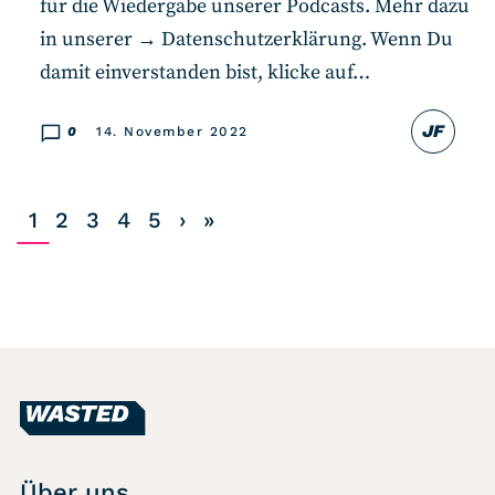
für die Wiedergabe unserer Podcasts. Mehr dazu
in unserer → Datenschutzerklärung. Wenn Du
damit einverstanden bist, klicke auf…
JF
0
14. November 2022
1
2
3
4
5
›
»
Über uns