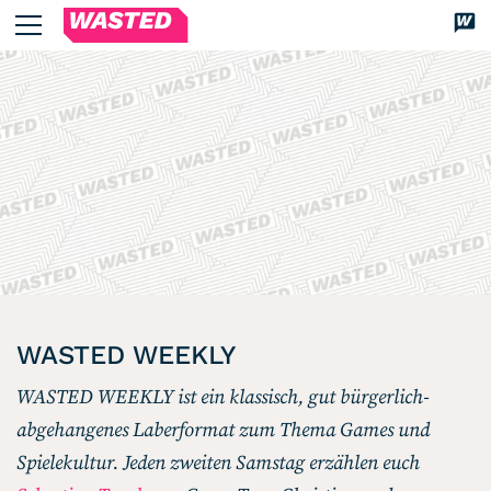
WASTED
Dis
Magazin
Über uns
We’re WASTED
Unsere Autor*innen
Lesen
Alle Artikel
Review
WASTED WEEKLY
Kommentar
WASTED WEEKLY ist ein klassisch, gut bürgerlich-
Analyse
abgehangenes Laberformat zum Thema Games und
Interview
Spielekultur. Jeden zweiten Samstag erzählen euch
Kolumne