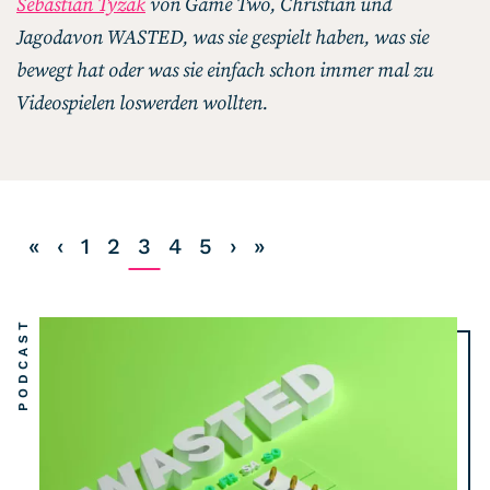
Sebastian Tyzak
von Game Two, Christian und
Listicle
Jagodavon WASTED, was sie gespielt haben, was sie
bewegt hat oder was sie einfach schon immer mal zu
Newsletter
Videospielen loswerden wollten.
Hören
Alle Podcasts
«
‹
1
2
3
4
5
›
»
WASTED WEEKLY
Portfolio Royal
PODCAST
Redebedarf
Last Game Standing
Top 5
Random