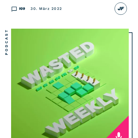
JF
109
30. März 2022
PODCAST