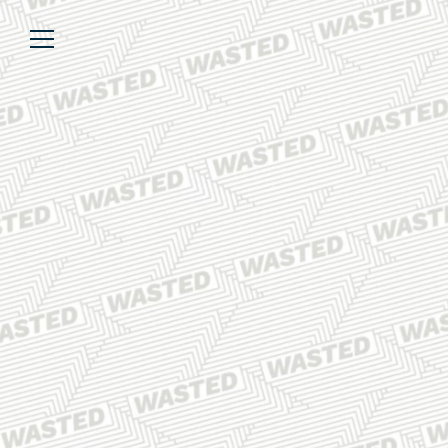
Über uns
Lesen
We’re WASTED
Alle Artikel
Unsere Autor*innen
Review
Kommentar
Analyse
Interview
Kolumne
Listicle
Newsletter