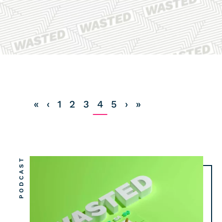
COMMUNITY
IMPRESSUM
DATENSCHUTZ
KONTAKT
«
‹
1
2
3
4
5
›
»
PODCAST