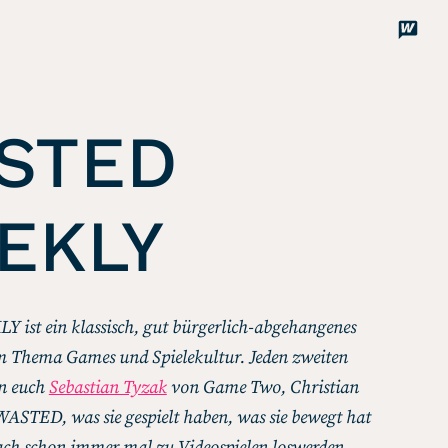
Disco
Unterstützen
STED
EKLY
st ein klassisch, gut bürgerlich-abgehangenes
 Thema Games und Spielekultur. Jeden zweiten
n euch
Sebastian Tyzak
von Game Two, Christian
ASTED, was sie gespielt haben, was sie bewegt hat
fach schon immer mal zu Videospielen loswerden