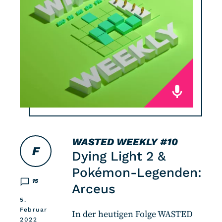
WASTED WEEKLY
#10
F
Dying Light 2 &
Pokémon-Legenden:
15
Arceus
5.
Februar
In der heutigen Folge WASTED
2022