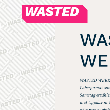
WASTED
Magazin
Hören
WA
Alle Podcasts
WE
WASTED WEEKLY
Portfolio Royal
Redebedarf
Last Game Standing
WASTED WEEKLY i
Top 5
Laberformat zum
Random
Samstag erzähle
und Jagodavon W
RSS-Feed
oder was sie ein