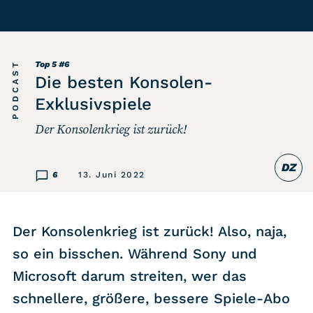
Listicle
Newsletter
PODCAST
Top 5
#6
Die besten Konsolen-
Hören
Exklusivspiele
Der Konsolenkrieg ist zurück!
Alle Podcasts
DZ
WASTED WEEKLY
6
13. Juni 2022
Portfolio Royal
Redebedarf
Der Konsolenkrieg ist zurück! Also, naja,
Last Game Standing
so ein bisschen. Während Sony und
Top 5
Microsoft darum streiten, wer das
Random
schnellere, größere, bessere Spiele-Abo