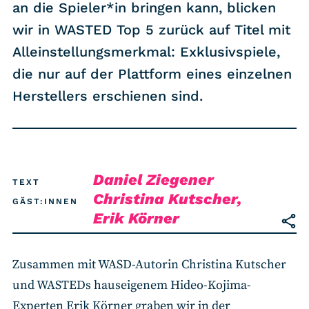
RSS-Feed
an die Spieler*in bringen kann, blicken
wir in WASTED Top 5 zurück auf Titel mit
Alleinstellungsmerkmal: Exklusivspiele,
COMMUNITY
die nur auf der Plattform eines einzelnen
IMPRESSUM
Herstellers erschienen sind.
DATENSCHUTZ
KONTAKT
Daniel Ziegener
Unterstützen
TEXT
Christina Kutscher
,
GÄST:INNEN
Erik Körner
Zusammen mit WASD-Autorin Christina Kutscher
und WASTEDs hauseigenem Hideo-Kojima-
Experten Erik Körner graben wir in der