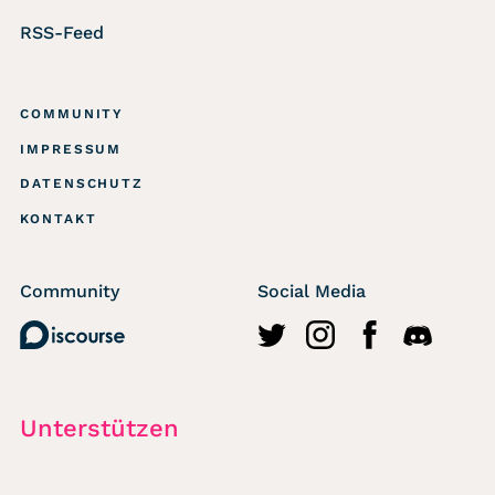
RSS-Feed
COMMUNITY
IMPRESSUM
DATENSCHUTZ
KONTAKT
Community
Social Media
Discourse
http://twitter.com/wasted
https://www.instagr
https://www.fa
https://di
Unterstützen