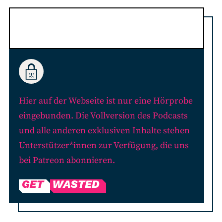
RSS-Feed
COMMUNITY
IMPRESSUM
DATENSCHUTZ
KONTAKT
Hier auf der Webseite ist nur eine Hörprobe
eingebunden. Die Vollversion des Podcasts
Unterstützen
und alle anderen exklusiven Inhalte stehen
Unterstützer*innen zur Verfügung, die uns
bei Patreon abonnieren.