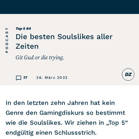
Listicle
Newsletter
PODCAST
Top 5
#4
Die besten Soulslikes aller
Hören
Zeiten
Git Gud or die trying.
Alle Podcasts
DZ
WASTED WEEKLY
17
26. März 2022
Portfolio Royal
Redebedarf
In den letzten zehn Jahren hat kein
Last Game Standing
Genre den Gamingdiskurs so bestimmt
Top 5
wie die Soulslikes. Wir ziehen in „Top 5“
Random
endgültig einen Schlussstrich.