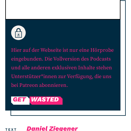
RSS-Feed
COMMUNITY
IMPRESSUM
DATENSCHUTZ
Hier auf der Webseite ist nur eine Hörprobe
KONTAKT
eingebunden. Die Vollversion des Podcasts
und alle anderen exklusiven Inhalte stehen
Unterstützen
Unterstützer*innen zur Verfügung, die uns
bei Patreon abonnieren.
Daniel Ziegener
TEXT