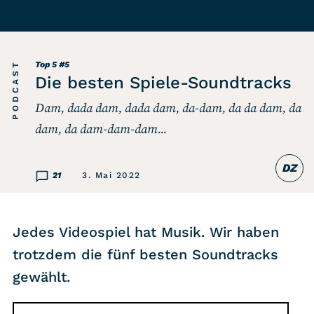
Listicle
Newsletter
PODCAST
Top 5
#5
Die besten Spiele-Soundtracks
Hören
Dam, dada dam, dada dam, da-dam, da da dam, da
dam, da dam-dam-dam...
Alle Podcasts
DZ
WASTED WEEKLY
21
3. Mai 2022
Portfolio Royal
Redebedarf
Jedes Videospiel hat Musik. Wir haben
Last Game Standing
trotzdem die fünf besten Soundtracks
Top 5
gewählt.
Random