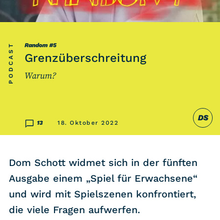
Listicle
Newsletter
PODCAST
Random
#5
Grenzüberschreitung
Hören
Warum?
Alle Podcasts
DS
WASTED WEEKLY
13
18. Oktober 2022
Portfolio Royal
Redebedarf
Dom Schott widmet sich in der fünften
Last Game Standing
Ausgabe einem „Spiel für Erwachsene“
Top 5
und wird mit Spielszenen konfrontiert,
Random
die viele Fragen aufwerfen.