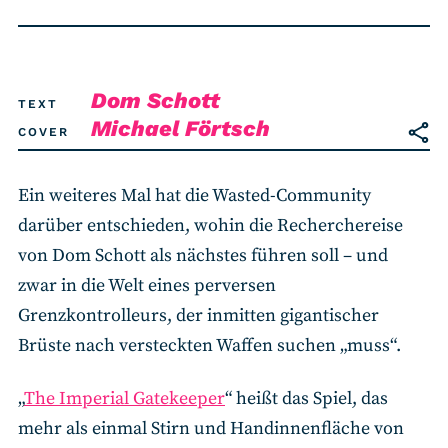
RSS-Feed
COMMUNITY
Dom Schott
TEXT
IMPRESSUM
Michael Förtsch
COVER
DATENSCHUTZ
KONTAKT
Ein weiteres Mal hat die Wasted-Community
darüber entschieden, wohin die Recherchereise
von Dom Schott als nächstes führen soll – und
Unterstützen
zwar in die Welt eines perversen
Grenzkontrolleurs, der inmitten gigantischer
Brüste nach versteckten Waffen suchen „muss“.
„
The Imperial Gatekeeper
“ heißt das Spiel, das
mehr als einmal Stirn und Handinnenfläche von