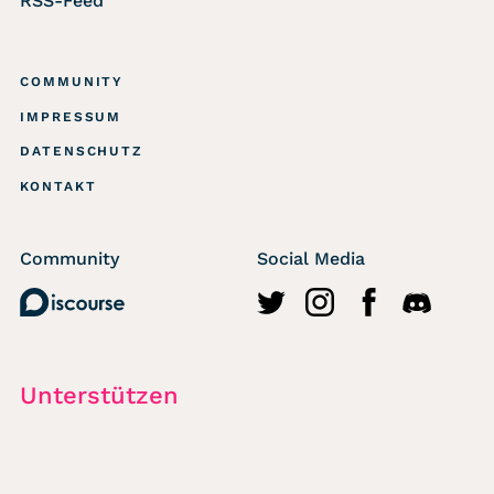
RSS-Feed
COMMUNITY
IMPRESSUM
DATENSCHUTZ
KONTAKT
Community
Social Media
Discourse
http://twitter.com/wasted
https://www.instagr
https://www.fa
https://di
Unterstützen