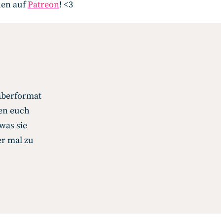
nen auf
Patreon
! <3
aberformat
en euch
was sie
er mal zu