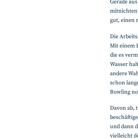
Gerade aus
mitnichten
gut, einen 
Die Arbeit
Mit einem B
die es verm
Wasser halt
andere Wah
schon lange
Rowling noc
Davon ab, t
beschäftig
und dann d
vielleicht