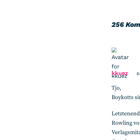
256 Ko
says
kkuez
2
Tjo,
Boykotts s
Letztenend
Rowling vo
Verlagsmit