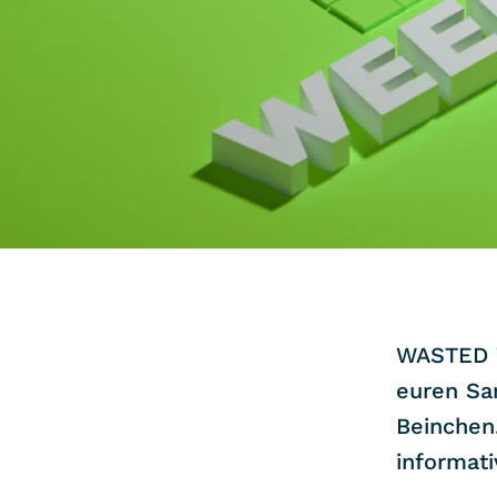
COMMUNITY
IMPRESSUM
DATENSCHUTZ
KONTAKT
WASTED W
euren Sa
Beinchen.
informati