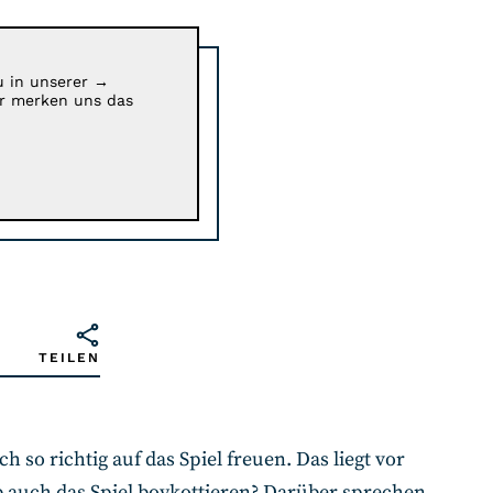
u in unserer
→
ir merken uns das
TEILEN
h so richtig auf das Spiel freuen. Das liegt vor
b auch das Spiel boykottieren? Darüber sprechen