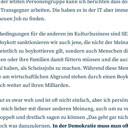
 der letzten Personengruppe kann ich berichten dass do
 Transgegner arbeiten. Die haben es in der IT aber imm
neuen Job zu finden.
sbedingungen für die anderen im Kulturbusiness sind SE
oykott sanktionieren wir auch jene, die nicht der Meinu
eintlich zu boykottieren gilt, sondern auch Menschen di
en oder ihre Familien damit füttern müssen und die auc
l haben, als Scheissjobs zu machen. Während diese Me
 am wirtschaftlichen Abgrund stehen durch einen Boykot
h weiter auf ihren Milliarden.
ut es zwar weh und ist oft nicht einfach, aber ich persön
e mich lieber mit dieser anderen Meinung, auch um zu v
oppelt und dreifach sagen zu können „Das geht gar nich
 doch was dazuzulernen.
In der Demokratie muss man of