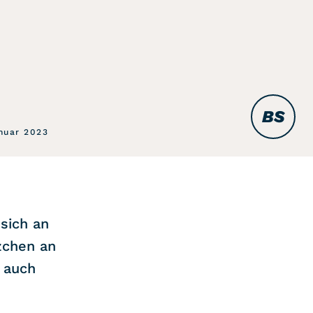
BS
nuar 2023
sich an
zchen an
h auch