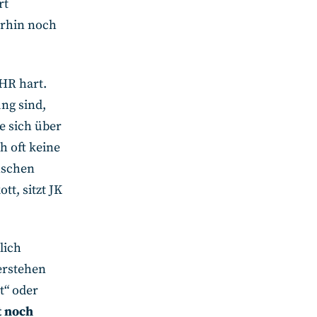
rt
erhin noch
HR hart.
ng sind,
e sich über
h oft keine
nschen
t, sitzt JK
lich
erstehen
t“ oder
t noch