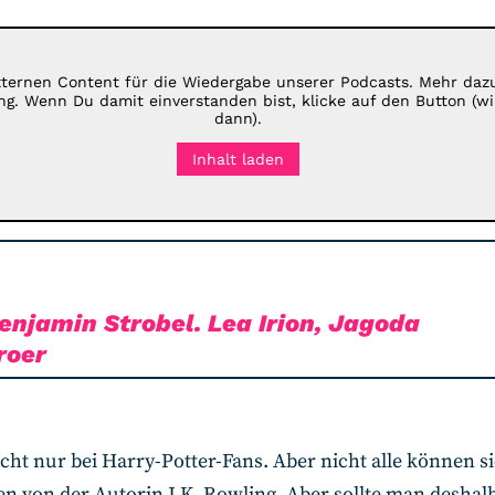
xternen Content für die Wiedergabe unserer Podcasts. Mehr daz
ng
. Wenn Du damit einverstanden bist, klicke auf den Button (w
dann).
Inhalt laden
enjamin Strobel. Lea Irion, Jagoda
roer
icht nur bei Harry-Potter-Fans. Aber nicht alle können sic
en von der Autorin J.K. Rowling. Aber sollte man deshal