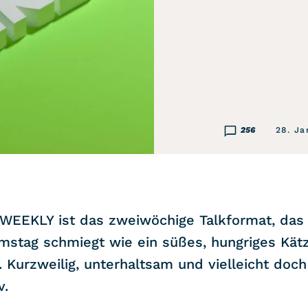
256
28. Ja
EEKLY ist das zweiwöchige Talkformat, das 
mstag schmiegt wie ein süßes, hungriges Kät
 Kurzweilig, unterhaltsam und vielleicht doc
v.