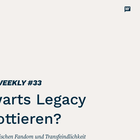
Disco
Unterstützen
WEEKLY
#33
arts Legacy
ttieren?
ischen Fandom und Transfeindlichkeit