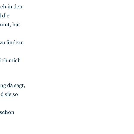
ich in den
 die
mmt, hat
 zu ändern
 ich mich
ng da sagt,
d sie so
 schon