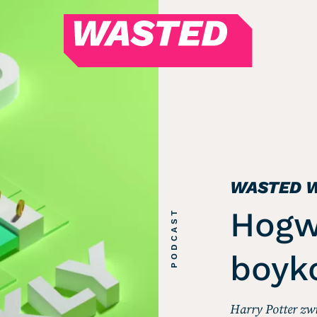
WASTED
Magazin
Hören
Alle Podcasts
WASTED WEEKLY
Portfolio Royal
WASTED 
Redebedarf
Hogw
PODCAST
Last Game Standing
Top 5
boyko
Random
RSS-Feed
Harry Potter zw