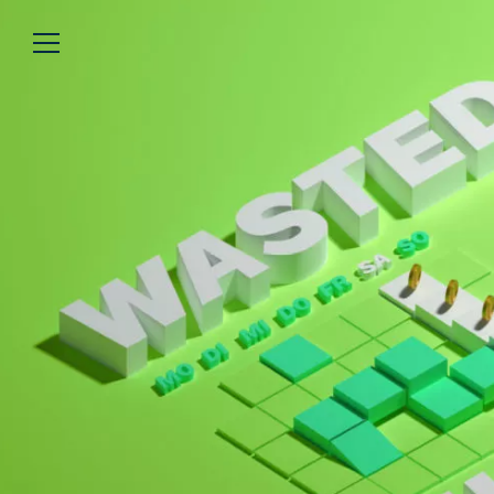
Über uns
Lesen
We’re WASTED
Alle Artikel
Unsere Autor*innen
Review
Kommentar
Analyse
Interview
Kolumne
Listicle
Newsletter