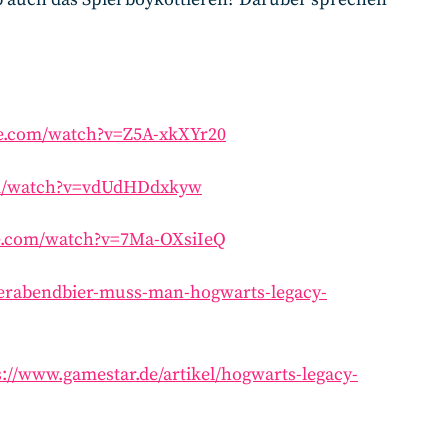
e.com/watch?v=Z5A-xkXYr20
om/watch?v=vdUdHDdxkyw
e.com/watch?v=7Ma-OXsiIeQ
ierabendbier-muss-man-hogwarts-legacy-
s://www.gamestar.de/artikel/hogwarts-legacy-