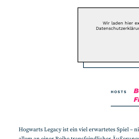
Wir laden hier e
Datenschutzerkläru
B
HOSTS
F
Hogwarts Legacy ist ein viel erwartetes Spiel – n
allem an einer Reihe transfeindlicher Äußerung