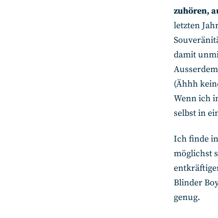
zuhören, a
letzten Jah
Souveränit
damit unmit
Ausserdem 
(Ähhh kein
Wenn ich i
selbst in ei
Ich finde i
möglichst 
entkräftige
Blinder Bo
genug.