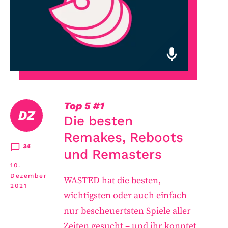
Top 5
#1
DZ
Die besten
Remakes, Reboots
34
und Remasters
10.
Dezember
WASTED hat die besten,
2021
wichtigsten oder auch einfach
nur bescheuertsten Spiele aller
Zeiten gesucht – und ihr konntet