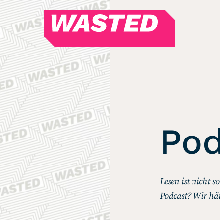
WASTED
Magazin
Hören
Alle Podcasts
WASTED WEEKLY
Portfolio Royal
Pod
Redebedarf
Last Game Standing
Top 5
Lesen ist nicht 
Random
Podcast? Wir hät
RSS-Feed