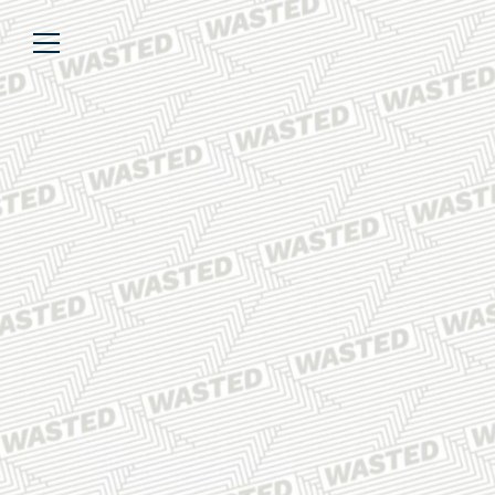
Über uns
Lesen
We’re WASTED
Alle Artikel
Unsere Autor*innen
Review
Kommentar
Analyse
Interview
Kolumne
Listicle
Newsletter