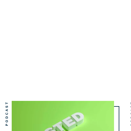
PODCAST
PO