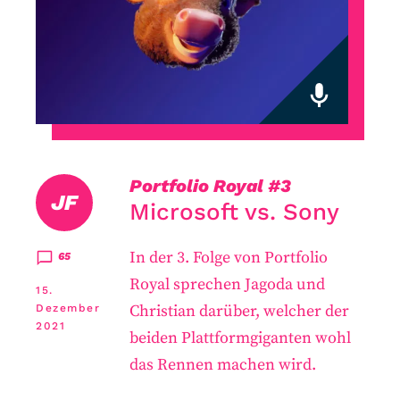
Portfolio Royal
#3
JF
Microsoft vs. Sony
In der 3. Folge von Portfolio
65
Royal sprechen Jagoda und
15.
Christian darüber, welcher der
Dezember
2021
beiden Plattformgiganten wohl
das Rennen machen wird.