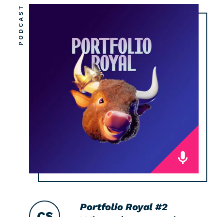
PODCAST
Portfolio Royal
#2
CS