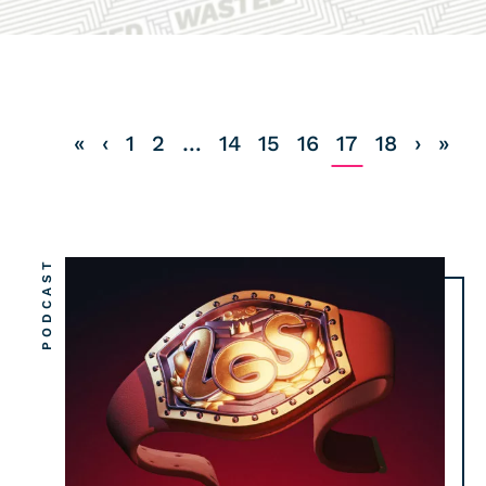
COMMUNITY
IMPRESSUM
DATENSCHUTZ
«
‹
1
2
…
14
15
16
17
18
›
»
KONTAKT
PODCAST