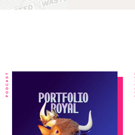
PODCAST
PO