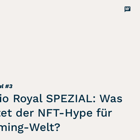
Disco
Unterstützen
al
#3
lio Royal SPEZIAL: Was
et der NFT-Hype für
ming-Welt?