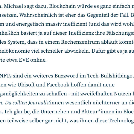
 Michael sagt dazu, Blockchain würde es ganz einfach 
etzen. Wahrscheinlich ist eher das Gegenteil der Fall. 
m und energetisch massiv ineffizient (und das wird woh
hließlich basiert ja auf dieser Ineffizienz ihre Fälschungs
ales System, dass in einem Rechenzentrum abläuft könnt
pielökonomie viel schneller abwickeln. Dafür gibt es ja a
wie etwa EVE online.
 NFTs sind ein weiteres Buzzword im Tech-Bullshitbingo.
n wie Ubisoft und Facebook hoffen damit neue
möglichkeiten zu schaffen - mit zweifelhaften Nutzen f
n. Da sollten Journalist
innen wesentlich nüchterner an di
. Ich glaube, die Unternehen und Akteur*innen im Blo
en teilweise selber gar nicht, was ihnen diese Technolog