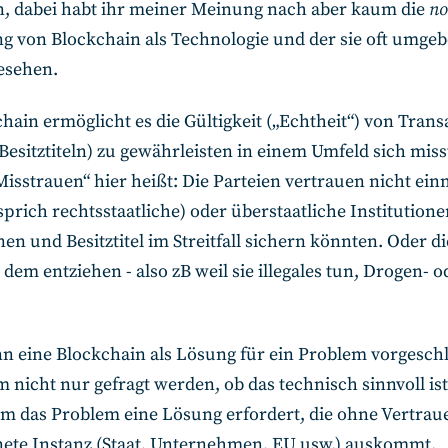
, dabei habt ihr meiner Meinung nach aber kaum die
no
g von Blockchain als Technologie und der sie oft umge
gesehen.
hain ermöglicht es die Gültigkeit („Echtheit“) von Tran
Besitztiteln) zu gewährleisten in einem Umfeld sich mi
Misstrauen“ hier heißt: Die Parteien vertrauen nicht ein
(sprich rechtsstaatliche) oder überstaatliche Institutione
en und Besitztitel im Streitfall sichern könnten. Oder di
 dem entziehen - also zB weil sie illegales tun, Drogen- 
 eine Blockchain als Lösung für ein Problem vorgeschl
nicht nur gefragt werden, ob das technisch sinnvoll is
m das Problem eine Lösung erfordert, die ohne Vertraue
ete Instanz (Staat, Unternehmen, EU usw.) auskommt.