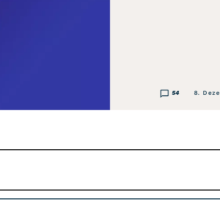
54
8. Dez