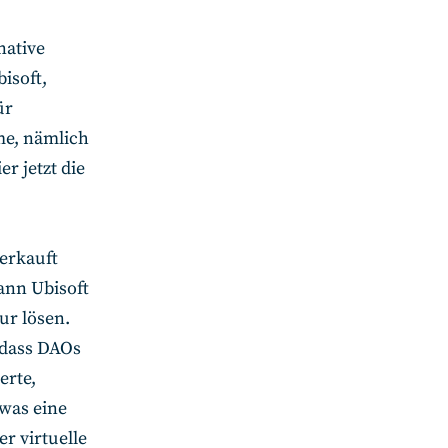
native
isoft,
ür
eme, nämlich
r jetzt die
erkauft
ann Ubisoft
ur lösen.
, dass DAOs
erte,
 was eine
r virtuelle