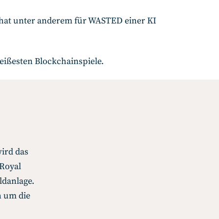
d hat unter anderem für WASTED einer KI
heißesten Blockchainspiele.
ird das
 Royal
ldanlage.
h um die