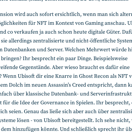
sion wird auch sofort ersichtlich, wenn man sich alter
lichkeiten für NFT im Kontext von Gaming anschau. Ub
d co verkaufen ja auch schon heute digitale Güter. Daf
ie allerdings zentralisierte und nicht-öffentliche Syst
en Datenbanken und Server. Welchen Mehrwert würde hie
bringen? Ihr besprecht ein paar Dinge. Beispielsweise
reifende Gegenstände. Aber wieso braucht es dafür eine
? Wenn Ubisoft dir eine Knarre in Ghost Recon als NFT v
nem Dolch im neuen Assassin’s Creed entspricht, dann k
nfach über klassische Datenbank- und Serverinfrastrukt
lt für die Idee der Governance in Spielen. Ihr besprecht
eich seien. Genau das ließe sich aber auch über zentralisi
ysteme lösen - von Ubisoft bereitgestellt. Ich sehe nicht,
dem hinzufügen könnte. Und schließlich sprecht ihr übe