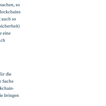
machen, so
Blockchains
l auch so
sicherheit)
e eine
uch
ür die
e Sache
ckchain-
ie bringen