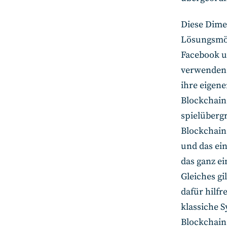
Diese Dimen
Lösungsmög
Facebook un
verwenden s
ihre eigen
Blockchain 
spielüberg
Blockchain
und das ei
das ganz ei
Gleiches gi
dafür hilfr
klassiche S
Blockchain 