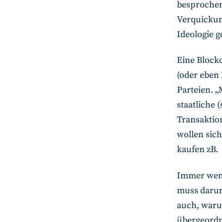
besprochen
Verquickun
Ideologie 
Eine Blockc
(oder eben 
Parteien. „
staatliche 
Transaktion
wollen sich
kaufen zB.
Immer wenn
muss darum 
auch, waru
übergeordn