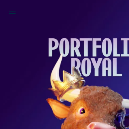
Über uns
Lesen
We’re WASTED
Alle Artikel
Unsere Autor*innen
Review
Kommentar
Analyse
Interview
Kolumne
Listicle
Newsletter