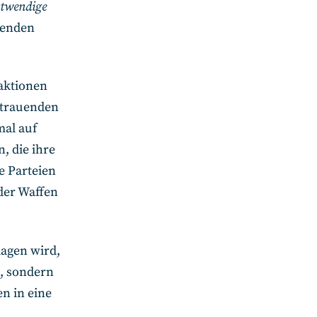
twendige
benden
saktionen
sstrauenden
mal auf
n, die ihre
e Parteien
oder Waffen
agen wird,
t, sondern
n in eine