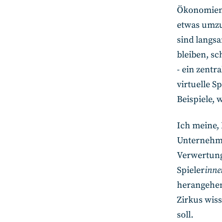
Ökonomien.
etwas umzus
sind langsa
bleiben, sc
- ein zentr
virtuelle S
Beispiele, 
Ich meine,
Unternehme
Verwertungs
Spieler
inne
herangehen
Zirkus wiss
soll.