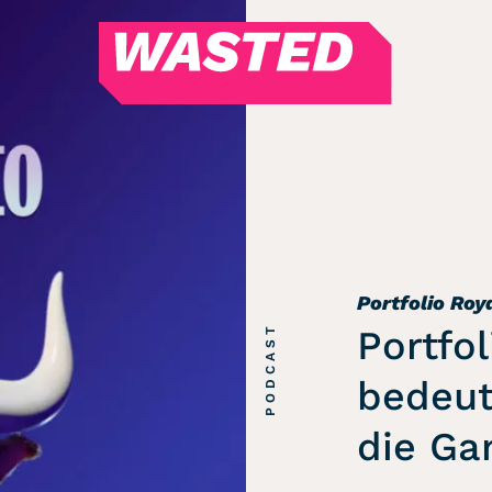
WASTED
Magazin
Hören
Alle Podcasts
WASTED WEEKLY
Portfolio Royal
Portfolio Roy
Redebedarf
PODCAST
Portfo
Last Game Standing
Top 5
bedeut
Random
die Ga
RSS-Feed