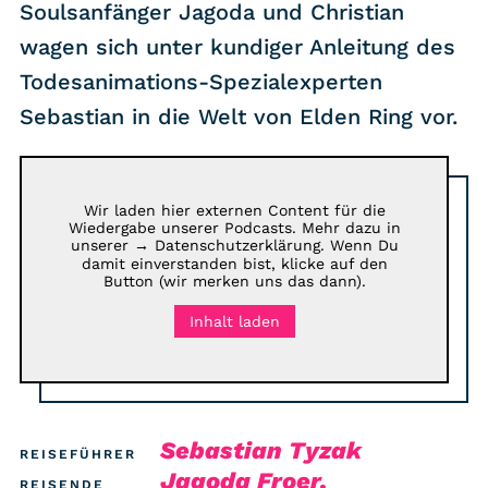
RSS-Feed
Soulsanfänger Jagoda und Christian
wagen sich unter kundiger Anleitung des
Todesanimations-Spezialexperten
COMMUNITY
Sebastian in die Welt von Elden Ring vor.
IMPRESSUM
DATENSCHUTZ
KONTAKT
Wir laden hier externen Content für die
Wiedergabe unserer Podcasts. Mehr dazu in
unserer
→ Datenschutzerklärung
. Wenn Du
damit einverstanden bist, klicke auf den
Unterstützen
Button (wir merken uns das dann).
Inhalt laden
Sebastian Tyzak
REISEFÜHRER
Jagoda Froer,
REISENDE