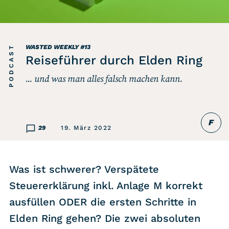
Listicle
Newsletter
PODCAST
WASTED WEEKLY
#13
Reiseführer durch Elden Ring
Hören
... und was man alles falsch machen kann.
Alle Podcasts
F
WASTED WEEKLY
29
19. März 2022
Portfolio Royal
Redebedarf
Was ist schwerer? Verspätete
Last Game Standing
Steuererklärung inkl. Anlage M korrekt
Top 5
ausfüllen ODER die ersten Schritte in
Random
Elden Ring gehen? Die zwei absoluten