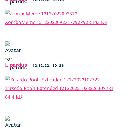
ZomboMeme 12122022092317
792×923 143 KB
says:
Lipardus
12.12.22, 10:28
Tuxedo Pooh Extended 12122022102322
640×731
64.4 KB