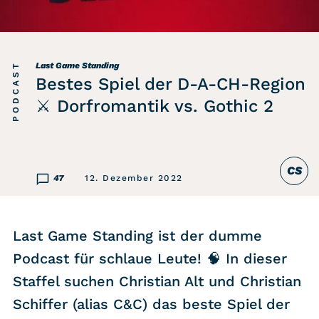
Listicle
Newsletter
PODCAST
Last Game Standing
Bestes Spiel der D-A-CH-Region
Hören
⚔ Dorfromantik vs. Gothic 2
Alle Podcasts
CS
WASTED WEEKLY
47
12. Dezember 2022
Portfolio Royal
Redebedarf
Last Game Standing ist der dumme
Last Game Standing
Podcast für schlaue Leute! 🧠 In dieser
Top 5
Staffel suchen Christian Alt und Christian
Random
Schiffer (alias C&C) das beste Spiel der