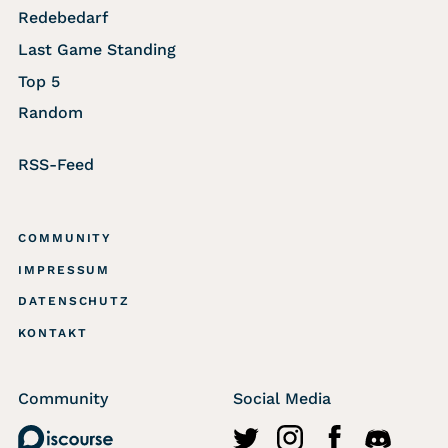
Redebedarf
Last Game Standing
Top 5
Random
RSS-Feed
COMMUNITY
IMPRESSUM
DATENSCHUTZ
KONTAKT
Community
Social Media
Discourse
http://twitter.com/wasted
https://www.instagr
https://www.fa
https://di