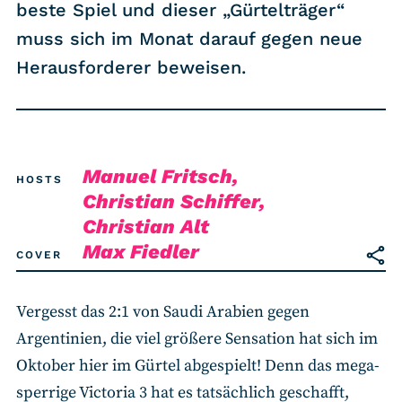
RSS-Feed
beste Spiel und dieser „Gürtelträger“
muss sich im Monat darauf gegen neue
Herausforderer beweisen.
COMMUNITY
IMPRESSUM
DATENSCHUTZ
KONTAKT
Manuel Fritsch,
HOSTS
Christian Schiffer,
Christian Alt
Unterstützen
Max Fiedler
COVER
Vergesst das 2:1 von Saudi Arabien gegen
Argentinien, die viel größere Sensation hat sich im
Oktober hier im Gürtel abgespielt! Denn das mega-
sperrige Victoria 3 hat es tatsächlich geschafft,