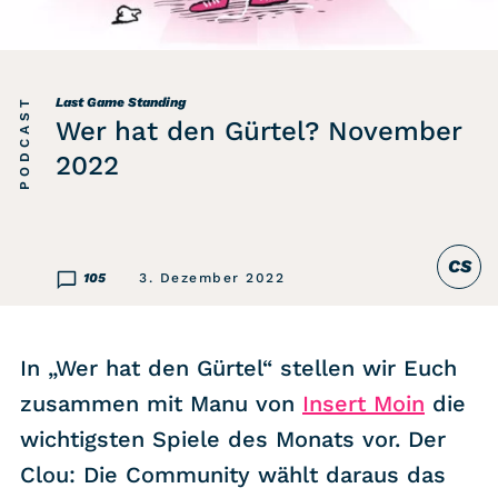
Listicle
Newsletter
PODCAST
Last Game Standing
Wer hat den Gürtel? November
Hören
2022
Alle Podcasts
CS
WASTED WEEKLY
105
3. Dezember 2022
Portfolio Royal
Redebedarf
In „Wer hat den Gürtel“ stellen wir Euch
Last Game Standing
zusammen mit Manu von
Insert Moin
die
Top 5
wichtigsten Spiele des Monats vor. Der
Random
Clou: Die Community wählt daraus das