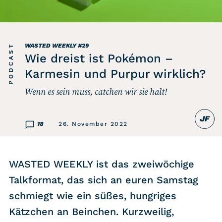
Listicle
Newsletter
PODCAST
WASTED WEEKLY
#29
Wie dreist ist Pokémon –
Hören
Karmesin und Purpur wirklich?
Wenn es sein muss, catchen wir sie halt!
Alle Podcasts
JF
WASTED WEEKLY
18
26. November 2022
Portfolio Royal
Redebedarf
WASTED WEEKLY ist das zweiwöchige
Last Game Standing
Talkformat, das sich an euren Samstag
Top 5
schmiegt wie ein süßes, hungriges
Random
Kätzchen an Beinchen. Kurzweilig,