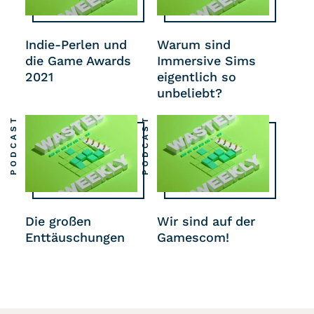
Indie-Perlen und
Warum sind
die Game Awards
Immersive Sims
2021
eigentlich so
unbeliebt?
PODCAST
PODCAST
Die großen
Wir sind auf der
Enttäuschungen
Gamescom!