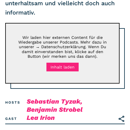
RSS-Feed
unterhaltsam und vielleicht doch auch
informativ.
COMMUNITY
IMPRESSUM
Wir laden hier externen Content für die
DATENSCHUTZ
Wiedergabe unserer Podcasts. Mehr dazu in
unserer
→ Datenschutzerklärung
. Wenn Du
KONTAKT
damit einverstanden bist, klicke auf den
Button (wir merken uns das dann).
Inhalt laden
Unterstützen
Sebastian Tyzak,
HOSTS
Benjamin Strobel
Lea Irion
GAST