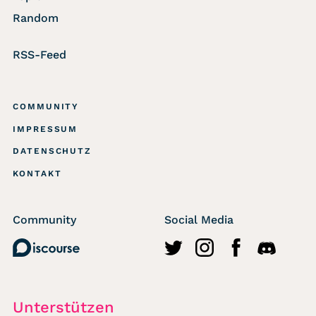
Random
RSS-Feed
COMMUNITY
IMPRESSUM
DATENSCHUTZ
KONTAKT
Community
Social Media
Discourse
http://twitter.com/wasted
https://www.instagr
https://www.fa
https://di
Unterstützen